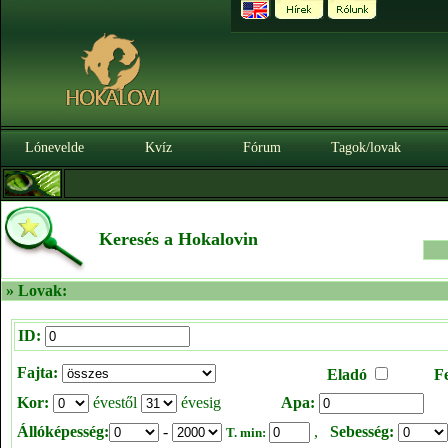
Lónevelde
Kvíz
Fórum
Tagok/lovak
Keresés a Hokalovin
» Lovak:
ID:
Fajta:
Eladó
F
Kor:
évestől
évesig
Apa:
Állóképesség:
-
,
Sebesség:
T. min: