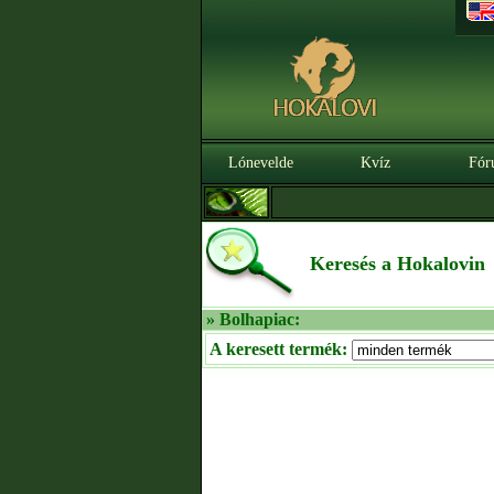
Lónevelde
Kvíz
Fór
Keresés a Hokalovin
» Bolhapiac:
A keresett termék: