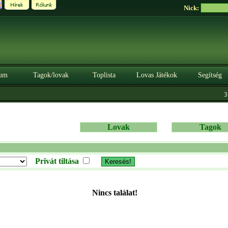
Nick:
um
Tagok/lovak
Toplista
Lovas Játékok
Segítség
3.
Lovak
Tagok
Privát tiltása
Nincs találat!