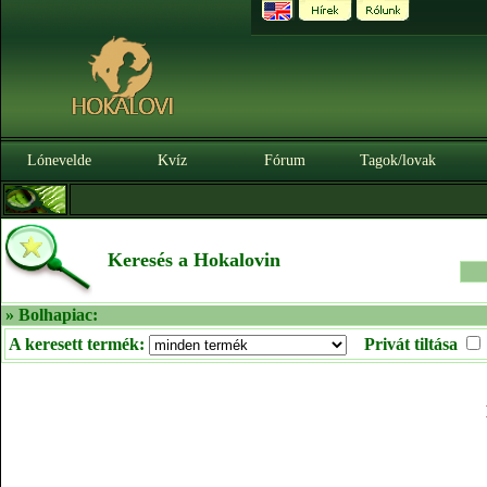
Lónevelde
Kvíz
Fórum
Tagok/lovak
Keresés a Hokalovin
» Bolhapiac:
A keresett termék:
Privát tiltása