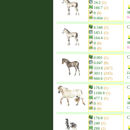
24.2
(1)
166.7
(2)
M
0
(0)
K
0.004
(1)
C
6.546
(1)
185.1
(1)
164.4
(1)
M
0
(0)
K
0
(0)
C
0.001
(1)
0.047
(0)
333.6
(267)
L
303.1
(245)
C
666.6
(537)
C
176.8
(1)
1190.9
(1)
477.1
(1)
M
0
(0)
C
0
(0)
C
176.8
(1)
240
(1)
290
(1)