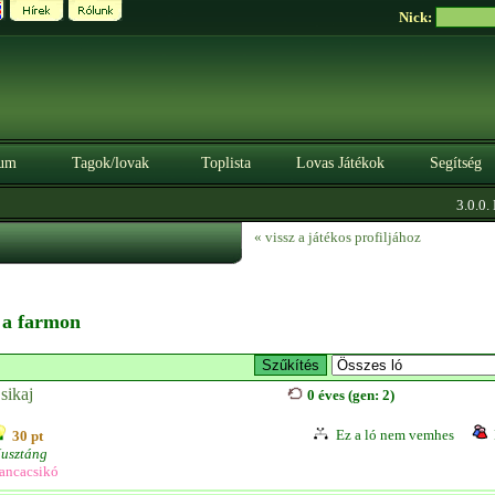
Nick:
um
Tagok/lovak
Toplista
Lovas Játékok
Segítség
3.0.0. B
« vissz a játékos profiljához
n a farmon
sikaj
0 éves (gen: 2)
Ez a ló nem vemhes
30 pt
usztáng
ancacsikó