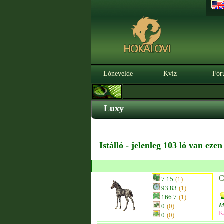
Lónevelde
Kvíz
Fór
Luxy
Istálló - jelenleg 103 ló van eze
C
7.15
(1)
93.83
(1)
166.7
(1)
M
0
(0)
K
0
(0)