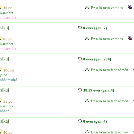
Ez a ló nem vemhes
30 pt
usztáng
ancacsikó
sikaj
0 éves (gen: 7)
Ez a ló nem vemhes
65 pt
usztáng
ancacsikó
sikaj
0 éves (gen: 284)
Ez a ló nem fedezőmén
100 pt
ipicai
sődörcsikó
sikaj
30.19 éves (gen: 4)
Ez a ló nem fedezőmén
55 pt
usztáng
sődör
sikaj
0 éves (gen: 4)
Ez a ló nem fedezőmén
40 pt