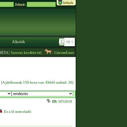
Jelszó:
Alkotók
|
ÉTA
Szerezz kreditet itt!
CitromEmese
- Lóvásár! Ingyenes lovak is vannak
[A játékosnak 150 boxa van. Ebből szabad: 26]
ID:
1052618
Ez a ló nem eladó