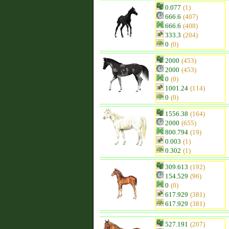
0.077
(1)
666.6
(407)
666.6
(408)
333.3
(204)
0
(0)
2000
(453)
2000
(453)
0
(0)
1001.24
(114)
0
(0)
1556.38
(164)
2000
(655)
800.794
(19)
0.003
(1)
0.302
(1)
309.613
(192)
154.529
(96)
0
(0)
617.929
(381)
617.929
(381)
527.191
(207)