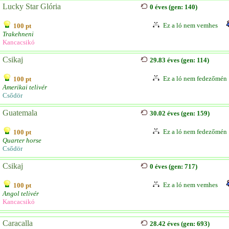
Lucky Star Glória
0 éves (gen: 140)
Ez a ló nem vemhes
100 pt
Trakehneni
Kancacsikó
Csikaj
29.83 éves (gen: 114)
Ez a ló nem fedezőmén
100 pt
Amerikai telivér
Csődör
Guatemala
30.02 éves (gen: 159)
Ez a ló nem fedezőmén
100 pt
Quarter horse
Csődör
Csikaj
0 éves (gen: 717)
Ez a ló nem vemhes
100 pt
Angol telivér
Kancacsikó
Caracalla
28.42 éves (gen: 693)