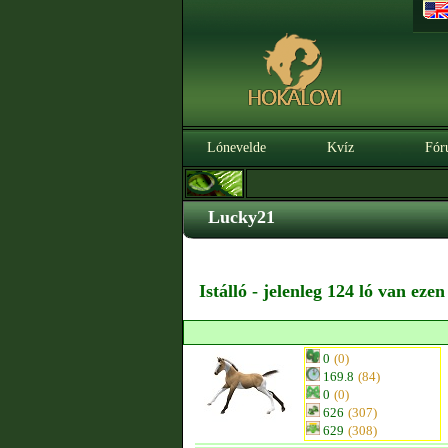
Lónevelde
Kvíz
Fór
Lucky21
Istálló - jelenleg 124 ló van eze
0
(0)
169.8
(84)
0
(0)
626
(307)
629
(308)