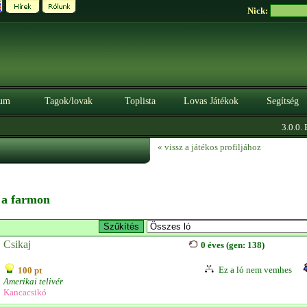
Nick:
um
Tagok/lovak
Toplista
Lovas Játékok
Segítség
3.0.0. B
« vissz a játékos profiljához
n a farmon
Csikaj
0 éves (gen: 138)
Ez a ló nem vemhes
100 pt
Amerikai telivér
Kancacsikó