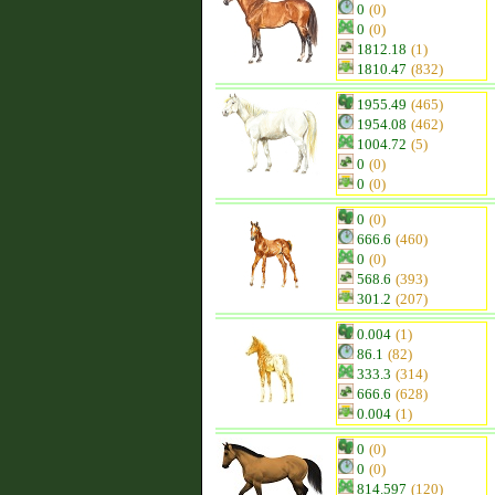
0
(0)
0
(0)
1812.18
(1)
1810.47
(832)
1955.49
(465)
1954.08
(462)
1004.72
(5)
0
(0)
0
(0)
0
(0)
666.6
(460)
0
(0)
568.6
(393)
301.2
(207)
0.004
(1)
86.1
(82)
333.3
(314)
666.6
(628)
0.004
(1)
0
(0)
0
(0)
814.597
(120)