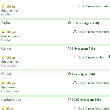
Ez a ló nem fedezőmén
100 pt
Angol telivér
Csődör
Aqha
30.5 éves (gen: 168)
Ez a ló nem fedezőmén
100 pt
Quarter horse
Csődör
Csikaj
0 éves (gen: 718)
Ez a ló nem vemhes
100 pt
Angol telivér
Kancacsikó
Csikaj
0 éves (gen: 260)
Ez a ló nem fedezőmén
100 pt
Appaloosa
Csődörcsikó
Fantastic Joe
30.67 éves (gen: 140)
Ez a ló nem fedezőmén
95 pt