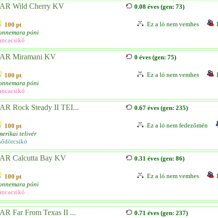
AR Wild Cherry KV
0.08 éves (gen: 73)
Ez a ló nem vemhes
100 pt
onnemara póni
ancacsikó
AR Miramani KV
0 éves (gen: 75)
Ez a ló nem vemhes
100 pt
onnemara póni
ancacsikó
AR Rock Steady II TEI...
0.67 éves (gen: 235)
Ez a ló nem fedezőmén
100 pt
erikai telivér
sődörcsikó
AR Calcutta Bay KV
0.31 éves (gen: 86)
Ez a ló nem vemhes
100 pt
onnemara póni
ancacsikó
AR Far From Texas II ...
0.71 éves (gen: 237)