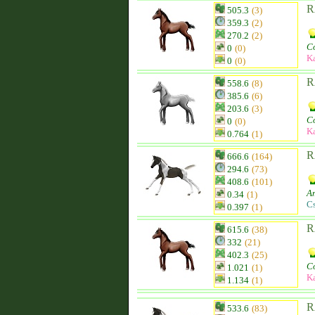
R
505.3
(3)
359.3
(2)
270.2
(2)
C
0
(0)
K
0
(0)
R
558.6
(8)
385.6
(6)
203.6
(3)
C
0
(0)
K
0.764
(1)
R
666.6
(164)
294.6
(73)
408.6
(101)
Am
0.34
(1)
C
0.397
(1)
R
615.6
(38)
332
(21)
402.3
(25)
C
1.021
(1)
K
1.134
(1)
R
533.6
(83)