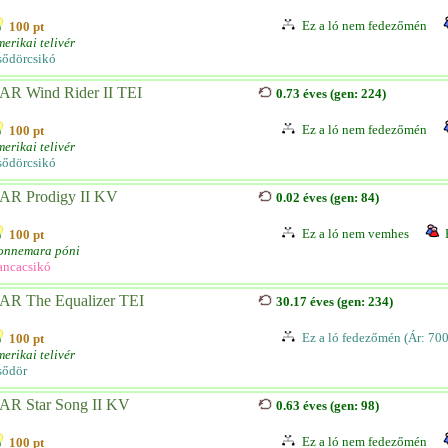
Ez a ló nem fedezőmén
100 pt
erikai telivér
sődörcsikó
AR Wind Rider II TEI
0.73 éves (gen: 224)
Ez a ló nem fedezőmén
100 pt
erikai telivér
sődörcsikó
AR Prodigy II KV
0.02 éves (gen: 84)
Ez a ló nem vemhes
100 pt
onnemara póni
ancacsikó
AR The Equalizer TEI
30.17 éves (gen: 234)
Ez a ló fedezőmén (Ár: 70
100 pt
erikai telivér
sődör
AR Star Song II KV
0.63 éves (gen: 98)
Ez a ló nem fedezőmén
100 pt