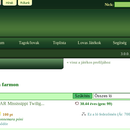
Nick:
um
Tagok/lovak
Toplista
Lovas Játékok
Segítség
3.0.0. B
« vissz a játékos profiljához
 a farmon
AR Mississippi Twilig...
30.44 éves (gen: 99)
Ez a ló fedezőmén (Ár: 70
100 pt
onnemara póni
sődör