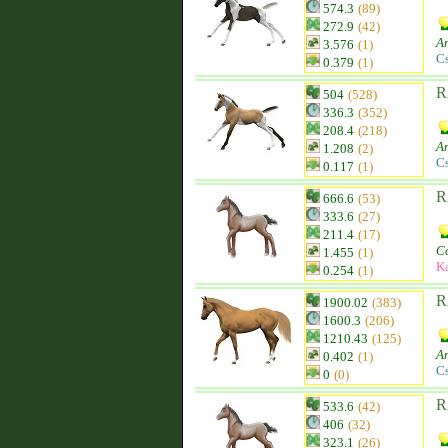
574.3
(89)
272.9
(42)
Am
3.576
(1)
C
0.379
(1)
R
504
(528)
336.3
(352)
208.4
(218)
Am
1.208
(2)
C
0.117
(1)
R
666.6
(53)
333.6
(27)
211.4
(17)
C
1.455
(1)
K
0.254
(1)
R
1900.02
(383)
1600.3
(206)
1210.43
(125)
Am
0.402
(1)
C
0
(0)
R
533.6
(42)
406
(32)
323.1
(26)