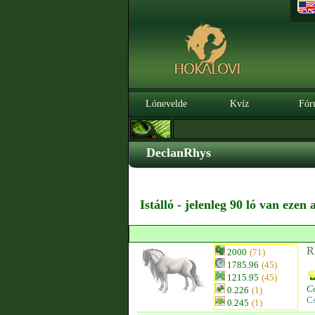
Lónevelde
Kvíz
Fór
DeclanRhys
Istálló - jelenleg 90 ló van ezen
R
2000
(71)
1785.96
(45)
1215.95
(45)
C
0.226
(1)
C
0.245
(1)