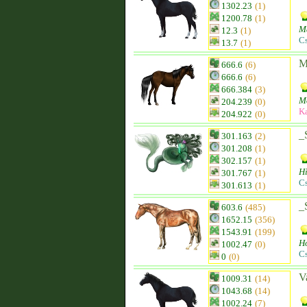
1302.23
(1)
1200.78
(1)
Ma
12.3
(1)
C
13.7
(1)
M
666.6
(6)
666.6
(6)
666.384
(3)
M
204.239
(0)
K
204.922
(0)
_
301.163
(2)
301.208
(1)
302.157
(1)
H
301.767
(1)
C
301.613
(1)
_
603.6
(485)
1652.15
(356)
1543.91
(199)
Ho
1002.47
(0)
C
0
(0)
V
1009.31
(14)
1043.68
(14)
1002.24
(7)