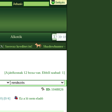
Jelszó:
Alkotók
|
Szerezz kreditet itt!
Shadowhunter
- Ékköves edzésre keresek embereket. 2
[A játékosnak 12 boxa van. Ebből szabad: 1]
ID:
1048826
00)
[0/4]
Ez a ló nem eladó