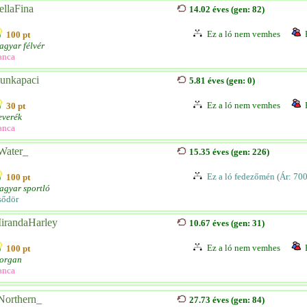
ellaFina
14.02 éves (gen: 82)
Ez a ló nem vemhes
100 pt
gyar félvér
anca
unkapaci
5.81 éves (gen: 0)
Ez a ló nem vemhes
30 pt
everék
anca
Water_
15.35 éves (gen: 226)
Ez a ló fedezőmén (Ár: 70
100 pt
agyar sportló
sődör
irandaHarley
10.67 éves (gen: 31)
Ez a ló nem vemhes
100 pt
organ
anca
Northern_
27.73 éves (gen: 84)