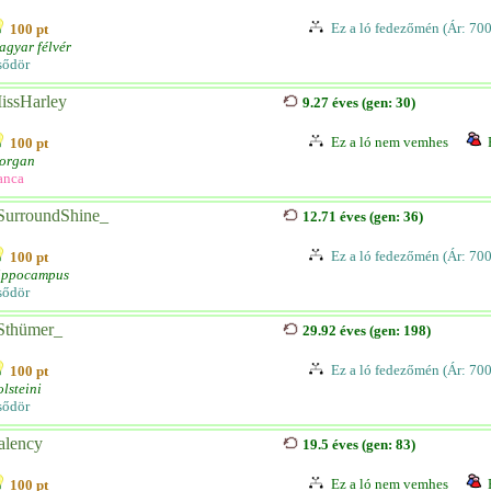
Ez a ló fedezőmén (Ár: 70
100 pt
gyar félvér
sődör
issHarley
9.27 éves (gen: 30)
Ez a ló nem vemhes
100 pt
organ
anca
SurroundShine_
12.71 éves (gen: 36)
Ez a ló fedezőmén (Ár: 70
100 pt
ippocampus
sődör
Sthümer_
29.92 éves (gen: 198)
Ez a ló fedezőmén (Ár: 70
100 pt
lsteini
sődör
alency
19.5 éves (gen: 83)
Ez a ló nem vemhes
100 pt