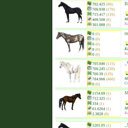
B
702.425
(90)
706.938
(170)
715.417
(119)
Ma
409.508
(0)
K
301.088
(0)
m
0
(0)
0
(0)
0
(0)
K
0
(0)
K
0
(0)
_
705.046
(115)
700.245
(230)
700.39
(135)
M
784.966
(460)
C
0
(0)
M
1154.69
(1)
712.325
(1)
334
(1)
M
61.6264
(1)
K
2.3828
(0)
_
1201.05
(1)