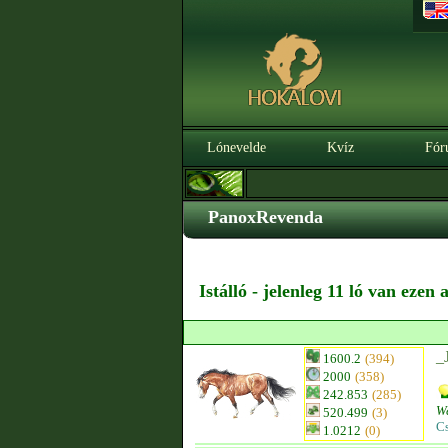
Lónevelde
Kvíz
Fór
PanoxRevenda
Istálló - jelenleg 11 ló van ezen
_
1600.2
(394)
2000
(358)
242.853
(285)
We
520.499
(3)
C
1.0212
(0)