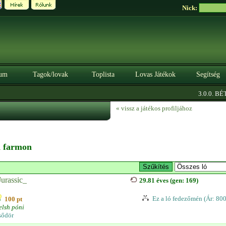
Nick:
um
Tagok/lovak
Toplista
Lovas Játékok
Segítség
3.0.0. BÉTA
« vissz a játékos profiljához
 a farmon
Jurassic_
29.81 éves (gen: 169)
Ez a ló fedezőmén (Ár: 80
100 pt
lsh póni
sődör