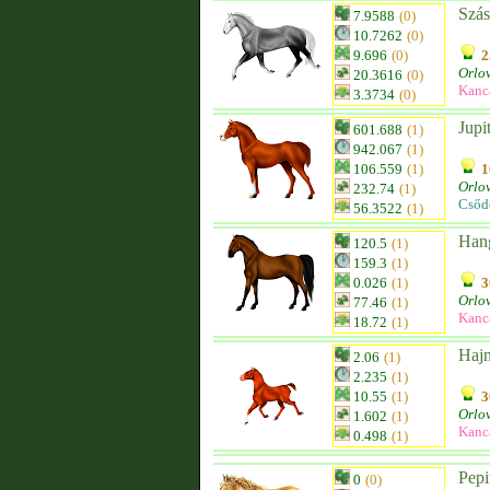
Szás
7.9588
(0)
10.7262
(0)
9.696
(0)
2
Orlo
20.3616
(0)
Kanc
3.3734
(0)
Jupi
601.688
(1)
942.067
(1)
106.559
(1)
1
Orlo
232.74
(1)
Csőd
56.3522
(1)
Han
120.5
(1)
159.3
(1)
0.026
(1)
3
Orlo
77.46
(1)
Kanc
18.72
(1)
Hajn
2.06
(1)
2.235
(1)
10.55
(1)
3
Orlo
1.602
(1)
Kanc
0.498
(1)
Pepi
0
(0)