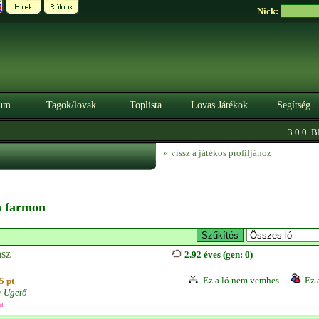
Nick:
um
Tagok/lovak
Toplista
Lovas Játékok
Segítség
3.0.0. BÉT
« vissz a játékos profiljához
 a farmon
asz
2.92 éves (gen: 0)
Ez a ló nem vemhes
Ez 
5 pt
v Ügető
a