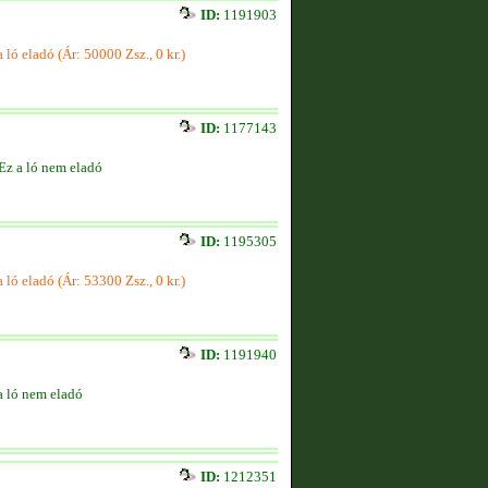
ID:
1191903
a ló eladó (Ár: 50000 Zsz., 0 kr.)
ID:
1177143
Ez a ló nem eladó
ID:
1195305
a ló eladó (Ár: 53300 Zsz., 0 kr.)
ID:
1191940
a ló nem eladó
ID:
1212351