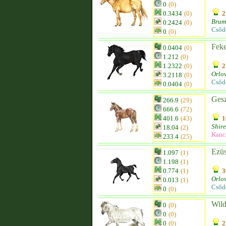
0
(0)
0.3434
(0)
2
Brum
0.2424
(0)
Csőd
0
(0)
Feke
0.0404
(0)
1.212
(0)
1.2322
(0)
2
Orlo
3.2118
(0)
Csőd
0.0404
(0)
Ges
266.9
(29)
666.6
(72)
401.6
(43)
1
Shire
18.04
(2)
Kanc
233.4
(25)
Ezüs
1.097
(1)
1.198
(1)
0.774
(1)
3
Orlo
0.013
(1)
Csőd
0
(0)
Wild
0
(0)
0
(0)
0
(0)
2