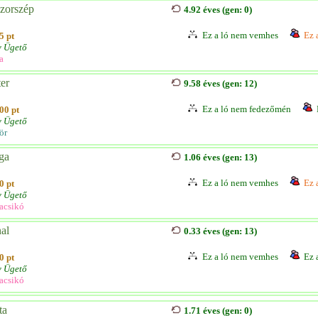
zorszép
4.92 éves (gen: 0)
Ez a ló nem vemhes
Ez 
5 pt
v Ügető
a
ter
9.58 éves (gen: 12)
Ez a ló nem fedezőmén
00 pt
v Ügető
ör
ga
1.06 éves (gen: 13)
Ez a ló nem vemhes
Ez 
0 pt
v Ügető
acsikó
al
0.33 éves (gen: 13)
Ez a ló nem vemhes
Ez 
0 pt
v Ügető
acsikó
ta
1.71 éves (gen: 0)