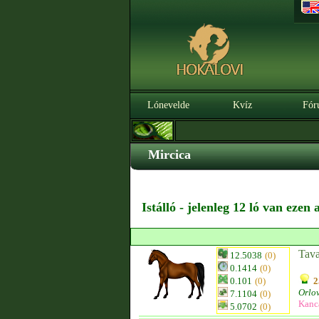
Lónevelde
Kvíz
Fór
Mircica
Istálló - jelenleg 12 ló van ezen
Tav
12.5038
(0)
0.1414
(0)
0.101
(0)
2
Orlo
7.1104
(0)
Kanc
5.0702
(0)