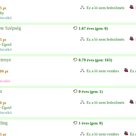
Ez a ló nem fedezőmén
5 pt
by
örcsikó
te Szépség
1.67 éves (gen: 0)
Ez a ló nem fedezőmén
5 pt
v Ügető
örcsikó
ztenye
0.79 éves (gen: 163)
Ez a ló nem vemhes
Ez 
00 pt
acsikó
t
0 éves (gen: 1)
Ez a ló nem fedezőmén
0 pt
v Ügető
örcsikó
ling
1 éves (gen: 0)
Ez a ló nem vemhes
Ez 
5 pt