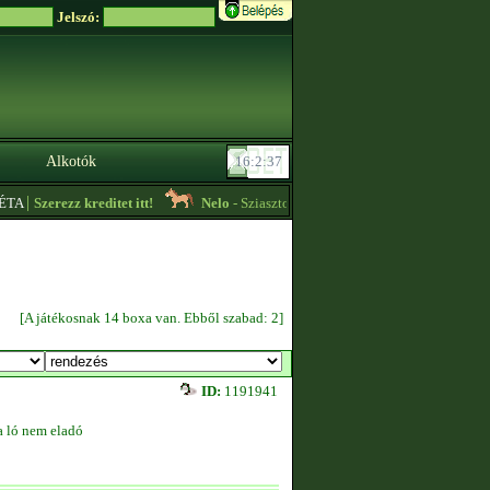
Jelszó:
Alkotók
|
A
Szerezz kreditet itt!
Nelo
- Sziasztok! Level 4-es szintű felszereléseket 
[A játékosnak 14 boxa van. Ebből szabad: 2]
ID:
1191941
a ló nem eladó