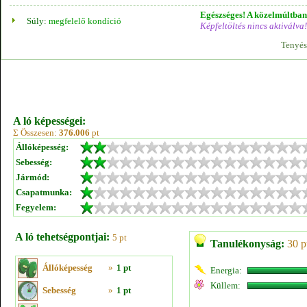
Egészséges! A közelmúltban 
Súly:
megfelelő kondíció
Képfeltöltés nincs aktiválva!
Tenyés
A ló képességei:
Σ Összesen:
376.006
pt
Állóképesség:
Sebesség:
Jármód:
Csapatmunka:
Fegyelem:
A ló tehetségpontjai:
5 pt
Tanulékonyság:
30 p
Állóképesség
»
1 pt
Energia:
Küllem:
Sebesség
»
1 pt