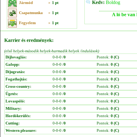
Kedv:
Boldog
Jármód
»
1 pt
Csapatmunka
»
1 pt
A ló be van 
Fegyelem
»
1 pt
Karrier és eredmények:
(első helyek-második helyek-harmadik helyek /indulások)
Díjlovaglás:
0-0-0 /
0
Pontok:
0 (C)
Galopp:
0-0-0 /
0
Pontok:
0 (C)
Díjugratás:
0-0-0 /
0
Pontok:
0 (C)
Fogathajtás:
0-0-0 /
0
Pontok:
0 (C)
Cross-country:
0-0-0 /
0
Pontok:
0 (C)
Ügetés:
0-0-0 /
0
Pontok:
0 (C)
Lovaspóló:
0-0-0 /
0
Pontok:
0 (C)
Military:
0-0-0 /
0
Pontok:
0 (C)
Hordókerülés:
0-0-0 /
0
Pontok:
0 (C)
Cutting:
0-0-0 /
0
Pontok:
0 (C)
Western pleasure:
0-0-0 /
0
Pontok:
0 (C)