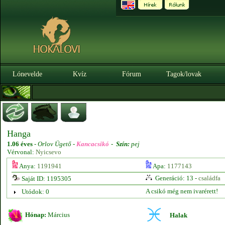
Lónevelde
Kvíz
Fórum
Tagok/lovak
Hanga
1.06 éves
-
Orlov Ügető -
Kancacsikó
-
Szín:
pej
Vérvonal:
Nyicsevo
Anya:
1191941
Apa:
1177143
Generáció: 13 -
családfa
Saját ID: 1195305
A csikó még nem ivarérett!
Utódok: 0
Hónap:
Március
Halak