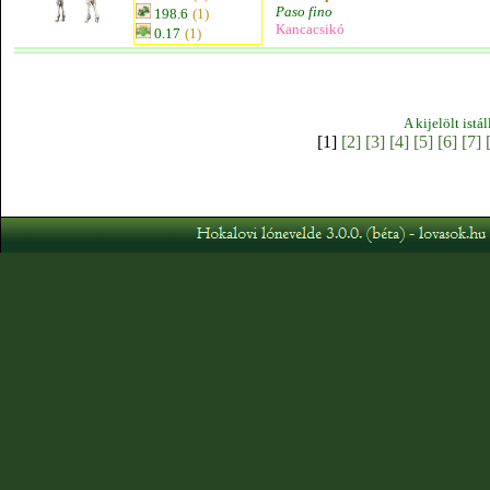
Paso fino
198.6
(1)
Kancacsikó
0.17
(1)
A kijelölt istá
[1]
[2]
[3]
[4]
[5]
[6]
[7]