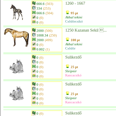
1260 - 1667
666.6
(503)
334
(253)
666.6
(504)
95 pt
Akhal tekini
0
(0)
Csődörcsikó
0
(0)
1250 Kazanan Sekil ...
2000
(500)
1008.34
(250)
2000
(499)
100 pt
Akhal tekini
0
(0)
Csődör
0.002
(1)
Sulikezdő
0
(0)
0
(0)
0
(0)
25 pt
Sleipnir
0
(0)
Kancacsikó
0
(0)
Sulikezdő
0
(0)
0
(0)
0
(0)
25 pt
Sleipnir
0
(0)
Kancacsikó
0
(0)
Sulikezdő
0
(0)