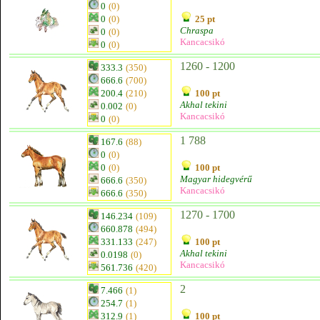
0
(0)
0
(0)
25 pt
Chraspa
0
(0)
Kancacsikó
0
(0)
1260 - 1200
333.3
(350)
666.6
(700)
200.4
(210)
100 pt
Akhal tekini
0.002
(0)
Kancacsikó
0
(0)
1 788
167.6
(88)
0
(0)
0
(0)
100 pt
Magyar hidegvérű
666.6
(350)
Kancacsikó
666.6
(350)
1270 - 1700
146.234
(109)
660.878
(494)
331.133
(247)
100 pt
Akhal tekini
0.0198
(0)
Kancacsikó
561.736
(420)
2
7.466
(1)
254.7
(1)
312.9
(1)
100 pt