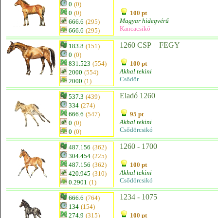
0
(0)
0
(0)
100 pt
Magyar hidegvérű
666.6
(295)
Kancacsikó
666.6
(295)
1260 CSP + FEGY
183.8
(151)
0
(0)
831.523
(554)
100 pt
Akhal tekini
2000
(554)
Csődör
2000
(1)
Eladó 1260
537.3
(439)
334
(274)
666.6
(547)
95 pt
Akhal tekini
0
(0)
Csődörcsikó
0
(0)
1260 - 1700
487.156
(362)
304.454
(225)
487.156
(362)
100 pt
Akhal tekini
420.945
(310)
Csődörcsikó
0.2901
(1)
1234 - 1075
666.6
(764)
134
(154)
274.9
(315)
100 pt