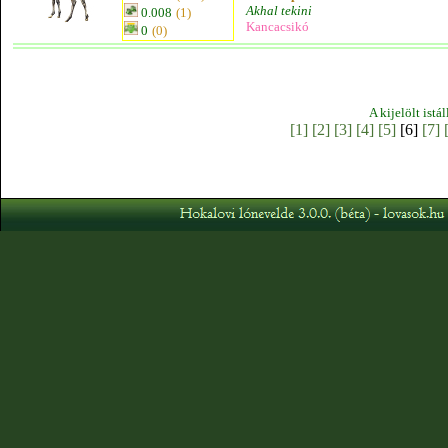
Akhal tekini
0.008
(1)
Kancacsikó
0
(0)
A kijelölt istá
[1]
[2]
[3]
[4]
[5]
[6]
[7]