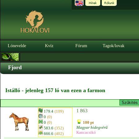
Lónevelde
Kvíz
Fórum
Tagok/lovak
Fjord
Istálló - jelenleg 157 ló van ezen a farmon
1 863
179.4
(109)
0
(0)
0
(0)
100 pt
Magyar hidegvérű
583.6
(352)
Kancacsikó
666.6
(402)