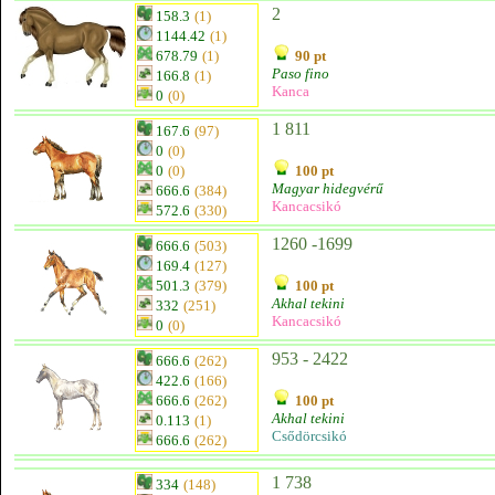
2
158.3
(1)
1144.42
(1)
678.79
(1)
90 pt
Paso fino
166.8
(1)
Kanca
0
(0)
1 811
167.6
(97)
0
(0)
0
(0)
100 pt
Magyar hidegvérű
666.6
(384)
Kancacsikó
572.6
(330)
1260 -1699
666.6
(503)
169.4
(127)
501.3
(379)
100 pt
Akhal tekini
332
(251)
Kancacsikó
0
(0)
953 - 2422
666.6
(262)
422.6
(166)
666.6
(262)
100 pt
Akhal tekini
0.113
(1)
Csődörcsikó
666.6
(262)
1 738
334
(148)