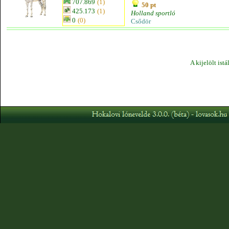
707.869
(1)
50 pt
425.173
(1)
Holland sportló
0
(0)
Csődör
A kijelölt ist