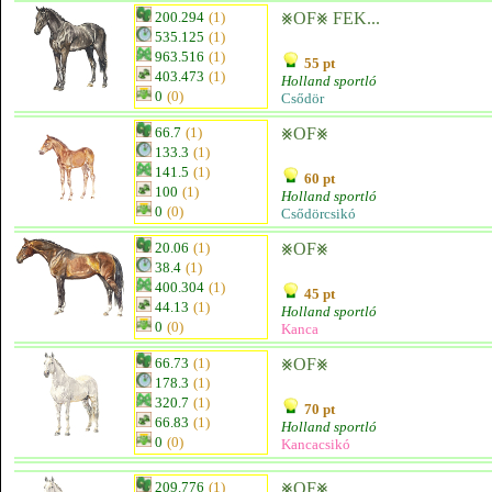
200.294
(1)
⨳OF⨳ FEK...
535.125
(1)
963.516
(1)
55 pt
403.473
(1)
Holland sportló
0
(0)
Csődör
66.7
(1)
⨳OF⨳
133.3
(1)
141.5
(1)
60 pt
100
(1)
Holland sportló
0
(0)
Csődörcsikó
20.06
(1)
⨳OF⨳
38.4
(1)
400.304
(1)
45 pt
44.13
(1)
Holland sportló
0
(0)
Kanca
66.73
(1)
⨳OF⨳
178.3
(1)
320.7
(1)
70 pt
66.83
(1)
Holland sportló
0
(0)
Kancacsikó
209.776
(1)
⨳OF⨳