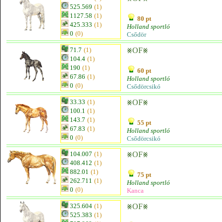
525.569
(1)
1127.58
(1)
80 pt
425.333
(1)
Holland sportló
0
(0)
Csődör
71.7
(1)
⨳OF⨳
104.4
(1)
190
(1)
60 pt
67.86
(1)
Holland sportló
0
(0)
Csődörcsikó
33.33
(1)
⨳OF⨳
100.1
(1)
143.7
(1)
55 pt
67.83
(1)
Holland sportló
0
(0)
Csődörcsikó
104.007
(1)
⨳OF⨳
408.412
(1)
882.01
(1)
75 pt
262.711
(1)
Holland sportló
0
(0)
Kanca
325.604
(1)
⨳OF⨳
525.383
(1)