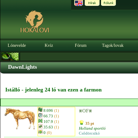
Lónevelde
Kvíz
Fórum
Tagok/lovak
DawnLights
Istálló - jelenleg 24 ló van ezen a farmon
8.696
(1)
⨳OF⨳
66.73
(1)
107.9
(1)
35 pt
35.63
(1)
Holland sportló
0
(0)
Csődörcsikó