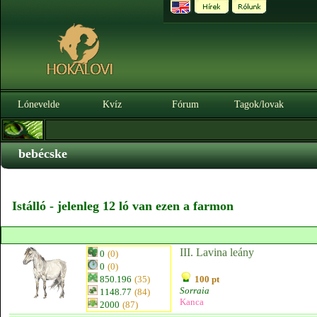
Lónevelde
Kvíz
Fórum
Tagok/lovak
bebécske
Istálló - jelenleg 12 ló van ezen a farmon
III. Lavina leány
0
(0)
0
(0)
850.196
(35)
100 pt
Sorraia
1148.77
(84)
Kanca
2000
(87)