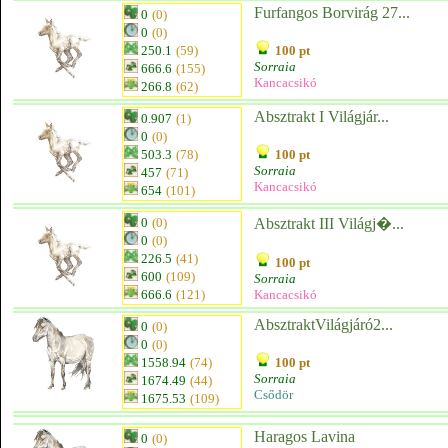
Furfangos Borvirág 27...
0
(0)
0
(0)
250.1
(59)
100 pt
Sorraia
666.6
(155)
Kancacsikó
266.8
(62)
Absztrakt I Világjár...
0.907
(1)
0
(0)
503.3
(78)
100 pt
Sorraia
457
(71)
Kancacsikó
654
(101)
0
(0)
Absztrakt III Világj�...
0
(0)
226.5
(41)
100 pt
600
(109)
Sorraia
666.6
(121)
Kancacsikó
AbsztraktVilágjáró2...
0
(0)
0
(0)
1558.94
(74)
100 pt
Sorraia
1674.49
(44)
Csődör
1675.53
(109)
Haragos Lavina
0
(0)