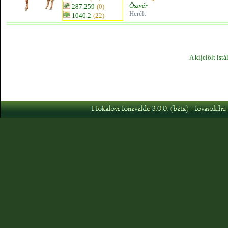
Öszvér
287.259
(0)
Herélt
1040.2
(22)
A kijelölt ist