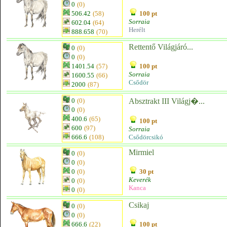
0
(0)
506.42
(58)
100 pt
Sorraia
602.04
(64)
Herélt
888.658
(70)
Rettentő Világjáró...
0
(0)
0
(0)
1401.54
(57)
100 pt
Sorraia
1600.55
(66)
Csődör
2000
(87)
0
(0)
Absztrakt III Világj�...
0
(0)
400.6
(65)
100 pt
600
(97)
Sorraia
666.6
(108)
Csődörcsikó
Mirmiel
0
(0)
0
(0)
0
(0)
30 pt
Keverék
0
(0)
Kanca
0
(0)
Csikaj
0
(0)
0
(0)
666.6
(22)
100 pt