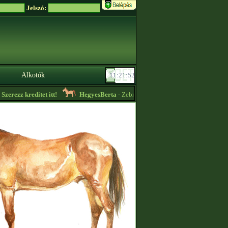
Jelszó:
Alkotók
erezz kreditet itt!
HegyesBerta
- Zebrákat lehet nálam szerezni zabszemért!