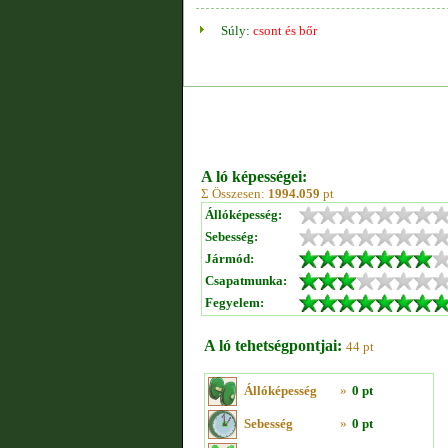
Súly:
csont és bőr
A ló képességei:
Σ Összesen:
1994.059
pt
Állóképesség:
Sebesség:
Jármód:
Csapatmunka:
Fegyelem:
A ló tehetségpontjai:
44 pt
Állóképesség
»
0 pt
Sebesség
»
0 pt