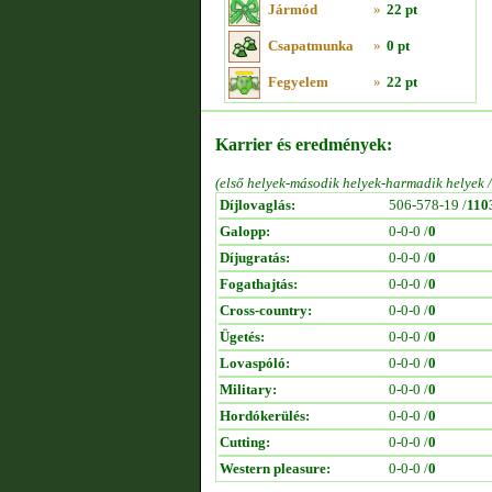
Jármód
»
22 pt
Csapatmunka
»
0 pt
Fegyelem
»
22 pt
Karrier és eredmények:
(első helyek-második helyek-harmadik helyek 
Díjlovaglás:
506-578-19 /
110
Galopp:
0-0-0 /
0
Díjugratás:
0-0-0 /
0
Fogathajtás:
0-0-0 /
0
Cross-country:
0-0-0 /
0
Ügetés:
0-0-0 /
0
Lovaspóló:
0-0-0 /
0
Military:
0-0-0 /
0
Hordókerülés:
0-0-0 /
0
Cutting:
0-0-0 /
0
Western pleasure:
0-0-0 /
0