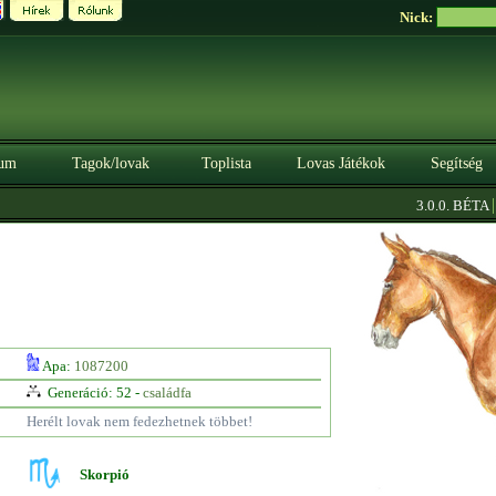
Nick:
um
Tagok/lovak
Toplista
Lovas Játékok
Segítség
|
3.0.0. BÉTA
Sz
Apa:
1087200
Generáció: 52 -
családfa
Herélt lovak nem fedezhetnek többet!
Skorpió