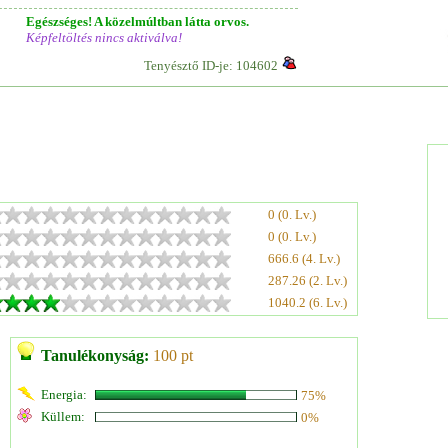
Egészséges! A közelmúltban látta orvos.
Képfeltöltés nincs aktiválva!
Tenyésztő ID-je: 104602
0 (0. Lv.)
0 (0. Lv.)
666.6 (4. Lv.)
287.26 (2. Lv.)
1040.2 (6. Lv.)
Tanulékonyság:
100 pt
Energia:
75%
Küllem:
0%