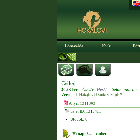
Lónevelde
Kvíz
Fór
Csikaj
30.23 éves
-
Öszvér -
Herélt
-
Szín:
palomino
Vérvonal:
Høƙąløvi Dønƙey Stᶙd™
Anya:
1311863
Saját ID: 1315411
Utódok: 0
Hónap:
Szeptember