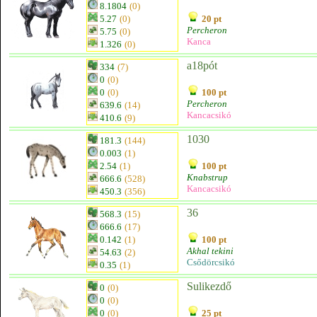
8.1804
(0)
5.27
(0)
20 pt
Percheron
5.75
(0)
Kanca
1.326
(0)
a18pót
334
(7)
0
(0)
0
(0)
100 pt
Percheron
639.6
(14)
Kancacsikó
410.6
(9)
1030
181.3
(144)
0.003
(1)
2.54
(1)
100 pt
Knabstrup
666.6
(528)
Kancacsikó
450.3
(356)
36
568.3
(15)
666.6
(17)
0.142
(1)
100 pt
Akhal tekini
54.63
(2)
Csődörcsikó
0.35
(1)
Sulikezdő
0
(0)
0
(0)
0
(0)
25 pt