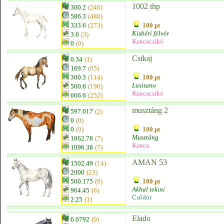
1002 thp
300.2
(246)
586.3
(480)
333.6
(273)
100 pt
Kisbéri félvér
3.6
(3)
Kancacsikó
0
(0)
Csikaj
0.34
(1)
169.7
(65)
300.3
(114)
100 pt
Lusitano
500.6
(190)
Kancacsikó
666.6
(252)
musztáng 2
597.017
(2)
0
(0)
0
(0)
100 pt
Musztáng
1862.78
(7)
Kanca
1096.38
(7)
AMAN 53
1502.49
(14)
2000
(23)
500.175
(9)
100 pt
Akhal tekini
904.45
(6)
Csődör
2.25
(1)
Elado
6.0792
(0)