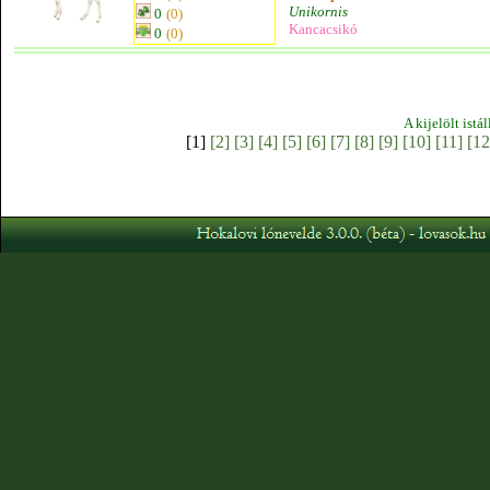
Unikornis
0
(0)
Kancacsikó
0
(0)
A kijelölt istá
[1]
[2]
[3]
[4]
[5]
[6]
[7]
[8]
[9]
[10]
[11]
[12