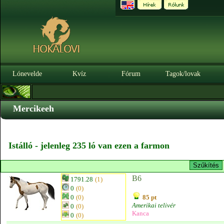
Lónevelde
Kvíz
Fórum
Tagok/lovak
Mercikeeh
Istálló - jelenleg 235 ló van ezen a farmon
B6
1791.28
(1)
0
(0)
0
(0)
85 pt
Amerikai telivér
0
(0)
Kanca
0
(0)