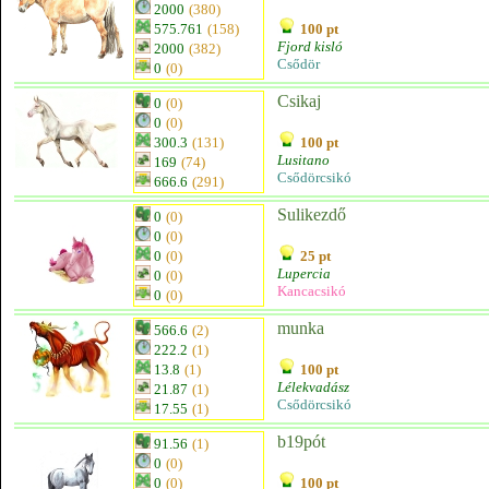
2000
(380)
575.761
(158)
100 pt
Fjord kisló
2000
(382)
Csődör
0
(0)
Csikaj
0
(0)
0
(0)
300.3
(131)
100 pt
Lusitano
169
(74)
Csődörcsikó
666.6
(291)
Sulikezdő
0
(0)
0
(0)
0
(0)
25 pt
Lupercia
0
(0)
Kancacsikó
0
(0)
munka
566.6
(2)
222.2
(1)
13.8
(1)
100 pt
Lélekvadász
21.87
(1)
Csődörcsikó
17.55
(1)
b19pót
91.56
(1)
0
(0)
0
(0)
100 pt