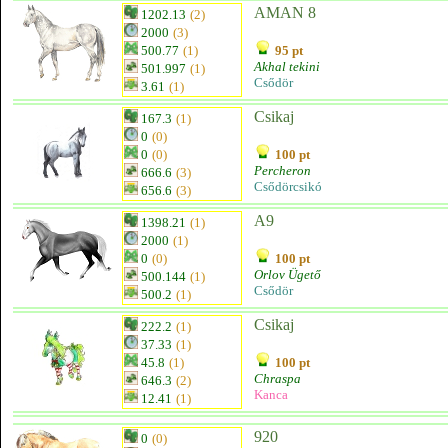
AMAN 8
1202.13
(2)
2000
(3)
500.77
(1)
95 pt
Akhal tekini
501.997
(1)
Csődör
3.61
(1)
Csikaj
167.3
(1)
0
(0)
0
(0)
100 pt
Percheron
666.6
(3)
Csődörcsikó
656.6
(3)
A9
1398.21
(1)
2000
(1)
0
(0)
100 pt
Orlov Ügető
500.144
(1)
Csődör
500.2
(1)
Csikaj
222.2
(1)
37.33
(1)
45.8
(1)
100 pt
Chraspa
646.3
(2)
Kanca
12.41
(1)
920
0
(0)