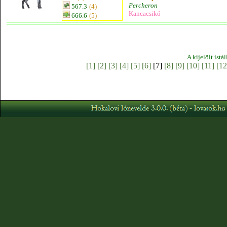
Percheron
567.3
(4)
Kancacsikó
666.6
(5)
A kijelölt istá
[1]
[2]
[3]
[4]
[5]
[6]
[7]
[8]
[9]
[10]
[11]
[12