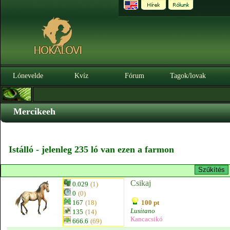
Lónevelde
Kvíz
Fórum
Tagok/lovak
Mercikeeh
Istálló - jelenleg 235 ló van ezen a farmon
Csikaj
0.029
(1)
0
(0)
167
(18)
100 pt
Lusitano
135
(14)
Kancacsikó
666.6
(69)