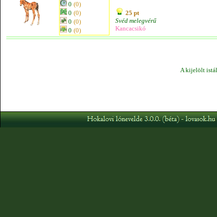
0
(0)
0
(0)
25 pt
Svéd melegvérű
0
(0)
Kancacsikó
0
(0)
A kijelölt ist