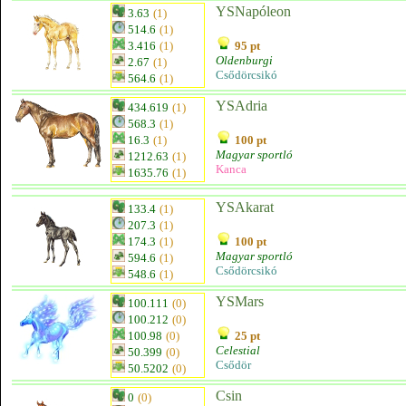
YSNapóleon
3.63
(1)
514.6
(1)
3.416
(1)
95 pt
Oldenburgi
2.67
(1)
Csődörcsikó
564.6
(1)
YSAdria
434.619
(1)
568.3
(1)
16.3
(1)
100 pt
Magyar sportló
1212.63
(1)
Kanca
1635.76
(1)
YSAkarat
133.4
(1)
207.3
(1)
174.3
(1)
100 pt
Magyar sportló
594.6
(1)
Csődörcsikó
548.6
(1)
YSMars
100.111
(0)
100.212
(0)
100.98
(0)
25 pt
Celestial
50.399
(0)
Csődör
50.5202
(0)
Csin
0
(0)