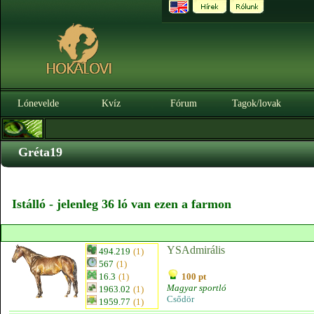
Lónevelde
Kvíz
Fórum
Tagok/lovak
Gréta19
Istálló - jelenleg 36 ló van ezen a farmon
YSAdmirális
494.219
(1)
567
(1)
16.3
(1)
100 pt
Magyar sportló
1963.02
(1)
Csődör
1959.77
(1)