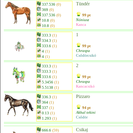
Tündér
337.536
(0)
369
(0)
337.536
(0)
99 pt
Nóniusz
10.8
(0)
Kanca
10.8
(0)
1
333.3
(1)
334.3
(1)
333.6
(1)
99 pt
Chraspa
4
(1)
Csődörcsikó
4
(1)
2
333.3
(1)
333.3
(1)
333.6
(1)
99 pt
Chraspa
5.3456
(1)
Kancacsikó
5.5138
(1)
Pizzaro
336.3
(1)
364
(1)
337
(1)
94 pt
Akhal tekini
0.13
(1)
Csődör
1.293
(1)
Csikaj
666.6
(59)