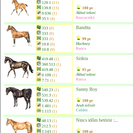
120.1
(11)
139.8
(13)
100 pt
Akhal tekini
0.036
(1)
Kancacsikó
35.1
(4)
Bandita
333
(0)
333
(0)
333
(0)
99 pt
Hackney
10.8
(0)
Kanca
10.8
(0)
Szikra
419.48
(1)
360.513
(1)
419.48
(1)
95 pt
Akhal tekini
0.109
(1)
Kanca
7.71
(1)
Sunny Boy
540.23
(1)
531.3
(1)
539.42
(1)
100 pt
Arab telivér
1.481
(1)
Csődör
1.115
(1)
Nincs időm betörni :...
48.13
(1)
212.5
(1)
1.143
(1)
100 pt