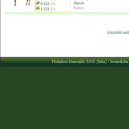
Öszvér
0.422
(1)
Kanca
1.251
(1)
A kijelölt ist