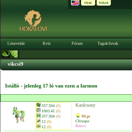
Lónevelde
Kvíz
Fórum
Tagok/lovak
vikcsi9
Istálló - jelenleg 17 ló van ezen a farmon
Karácsony
357.504
(0)
1003.41
(0)
357.504
(0)
99 pt
Chraspa
12
(0)
Kanca
12
(0)