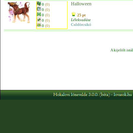
Halloween
0
(0)
0
(0)
0
(0)
25 pt
Lélekvadász
0
(0)
Csődörcsikó
0
(0)
A kijelölt ist