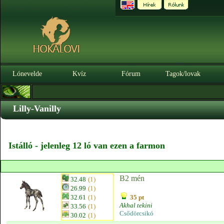
Lónevelde
Kvíz
Fórum
Tagok/lovak
Lilly-Vanilly
Istálló - jelenleg 12 ló van ezen a farmon
B2 mén
32.48
(1)
26.99
(1)
32.61
(1)
35 pt
Akhal tekini
33.56
(1)
Csődörcsikó
30.02
(1)