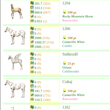
1204
201.7
(202)
333.3
(334)
666.6
(667)
100 pt
Rocky Mountain Horse
0
(0)
Kancacsikó
0.051
(1)
1266
0
(0)
0
(0)
2000
(516)
100 pt
Camarillo White
1000.37
(516)
Csődör
2000
(234)
Sulikezdő
0
(0)
0
(0)
0
(0)
25 pt
Unizus
0
(0)
Csődörcsikó
0
(0)
Csikaj
0
(0)
0
(0)
181.7
(199)
100 pt
Camarillo White
666.6
(731)
Kancacsikó
310.5
(340)
1262
0
(0)