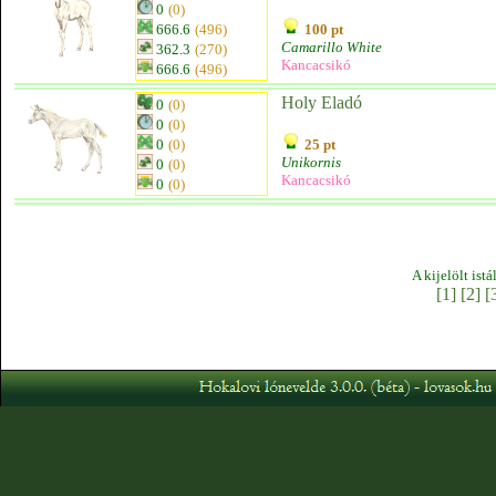
0
(0)
666.6
(496)
100 pt
Camarillo White
362.3
(270)
Kancacsikó
666.6
(496)
Holy Eladó
0
(0)
0
(0)
0
(0)
25 pt
Unikornis
0
(0)
Kancacsikó
0
(0)
A kijelölt ist
[1]
[2]
[