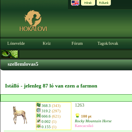
Lónevelde
Kvíz
Fórum
Tagok/lovak
szellemlovas5
Istálló - jelenleg 87 ló van ezen a farmon
1263
368.3
(343)
319.2
(297)
666.6
(621)
100 pt
Rocky Mountain Horse
0.002
(1)
Kancacsikó
0.155
(1)