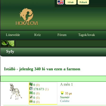
Lónevelde
Kvíz
Fórum
Tagok/lovak
Syfy
Istálló - jelenleg 340 ló van ezen a farmon
A mén 1
0
(0)
178.673
(1)
0
(0)
35 pt
Szamár
0
(0)
Csődör
0
(0)