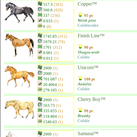
Copper™
517.3
(383)
566.6
(420)
337
(250)
95 pt
Welsh póni
0.033
(1)
Csődörcsikó
0
(0)
Finish Line™
1745.85
(312)
1070.21
(78)
1701
(312)
90 pt
Shagya-arab
0.001
(1)
Csődör
0.012
(1)
Unicorn™
2000
(1)
2000
(1)
701.087
(1)
100 pt
Andalúz
20.4064
(1)
Csődör
279.165
(1)
Cherry Boy™
2000
(1)
163.73
(1)
335.655
(1)
99 pt
Brumby
119.804
(1)
Csődör
1549.63
(1)
Samurai™
2000
(1)