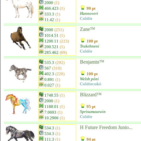
2000
(1)
466.423
(1)
99 pt
Hannoveri
333.3
(1)
Csődör
11.42
(1)
Zane™
2000
(251)
1014.51
(1)
1200.11
(223)
100 pt
Trakehneni
200.521
(1)
Csődör
285.462
(69)
Benjamin™
535.3
(292)
567
(310)
402.3
(220)
100 pt
Welsh póni
0.891
(1)
Csődörcsikó
0.027
(1)
Blizzard™
1748.55
(1)
2000
(1)
1188.01
(1)
95 pt
Sprisumautwin
7.0693
(1)
Csődör
10.2906
(1)
H Future Freedom Junio...
534.3
(1)
534.3
(1)
111.3
(1)
94 pt