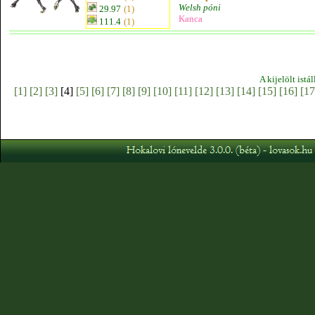
Welsh póni
29.97
(1)
Kanca
111.4
(1)
A kijelölt istá
[1]
[2]
[3]
[4]
[5]
[6]
[7]
[8]
[9]
[10]
[11]
[12]
[13]
[14]
[15]
[16]
[17