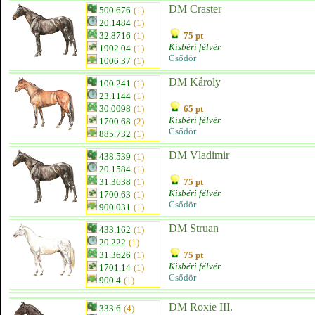
DM Craster
500.676
(1)
20.1484
(1)
32.8716
(1)
75 pt
Kisbéri félvér
1902.04
(1)
Csődör
1006.37
(1)
DM Károly
100.241
(1)
23.1144
(1)
30.0098
(1)
65 pt
Kisbéri félvér
1700.68
(2)
Csődör
885.732
(1)
DM Vladimir
438.539
(1)
20.1584
(1)
31.3638
(1)
75 pt
Kisbéri félvér
1700.63
(1)
Csődör
900.031
(1)
DM Struan
433.162
(1)
20.222
(1)
31.3626
(1)
75 pt
Kisbéri félvér
1701.14
(1)
Csődör
900.4
(1)
DM Roxie III.
333.6
(4)