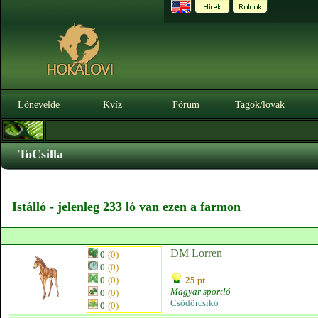
Lónevelde
Kvíz
Fórum
Tagok/lovak
ToCsilla
Istálló - jelenleg 233 ló van ezen a farmon
DM Lorren
0
(0)
0
(0)
0
(0)
25 pt
Magyar sportló
0
(0)
Csődörcsikó
0
(0)