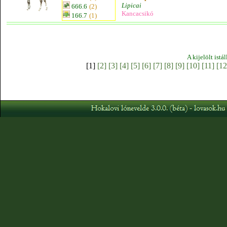
Lipicai
666.6
(2)
Kancacsikó
166.7
(1)
A kijelölt istá
[1]
[2]
[3]
[4]
[5]
[6]
[7]
[8]
[9]
[10]
[11]
[12