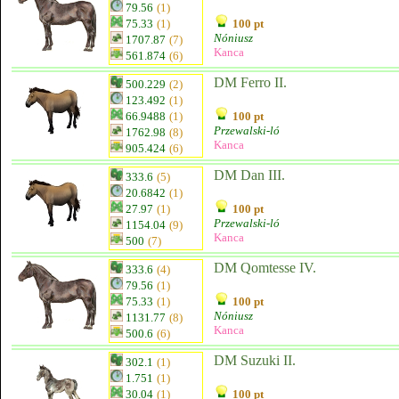
79.56
(1)
75.33
(1)
100 pt
Nóniusz
1707.87
(7)
Kanca
561.874
(6)
DM Ferro II.
500.229
(2)
123.492
(1)
66.9488
(1)
100 pt
Przewalski-ló
1762.98
(8)
Kanca
905.424
(6)
DM Dan III.
333.6
(5)
20.6842
(1)
27.97
(1)
100 pt
Przewalski-ló
1154.04
(9)
Kanca
500
(7)
DM Qomtesse IV.
333.6
(4)
79.56
(1)
75.33
(1)
100 pt
Nóniusz
1131.77
(8)
Kanca
500.6
(6)
DM Suzuki II.
302.1
(1)
1.751
(1)
30.04
(1)
100 pt