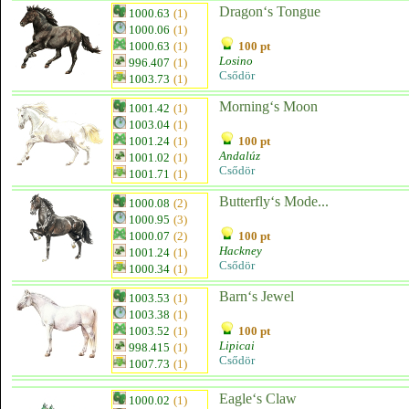
Dragon‘s Tongue
1000.63
(1)
1000.06
(1)
1000.63
(1)
100 pt
Losino
996.407
(1)
Csődör
1003.73
(1)
Morning‘s Moon
1001.42
(1)
1003.04
(1)
1001.24
(1)
100 pt
Andalúz
1001.02
(1)
Csődör
1001.71
(1)
Butterfly‘s Mode...
1000.08
(2)
1000.95
(3)
1000.07
(2)
100 pt
Hackney
1001.24
(1)
Csődör
1000.34
(1)
Barn‘s Jewel
1003.53
(1)
1003.38
(1)
1003.52
(1)
100 pt
Lipicai
998.415
(1)
Csődör
1007.73
(1)
Eagle‘s Claw
1000.02
(1)