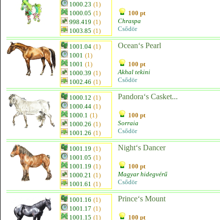
1000.23
(1)
1000.05
(1)
100 pt
Chraspa
998.419
(1)
Csődör
1003.85
(1)
Ocean‘s Pearl
1001.04
(1)
1001
(1)
1001
(1)
100 pt
Akhal tekini
1000.39
(1)
Csődör
1002.46
(1)
Pandora‘s Casket...
1000.12
(1)
1000.44
(1)
1000.1
(1)
100 pt
Sorraia
1000.26
(1)
Csődör
1001.26
(1)
Night‘s Dancer
1001.19
(1)
1001.05
(1)
1001.19
(1)
100 pt
Magyar hidegvérű
1000.21
(1)
Csődör
1001.61
(1)
Prince‘s Mount
1001.16
(1)
1001.17
(1)
1001.15
(1)
100 pt