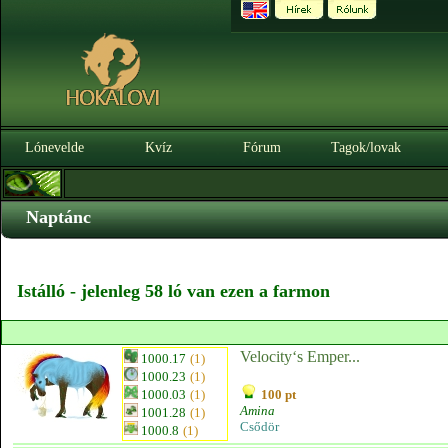
Lónevelde
Kvíz
Fórum
Tagok/lovak
Naptánc
Istálló - jelenleg 58 ló van ezen a farmon
Velocity‘s Emper...
1000.17
(1)
1000.23
(1)
1000.03
(1)
100 pt
Amina
1001.28
(1)
Csődör
1000.8
(1)