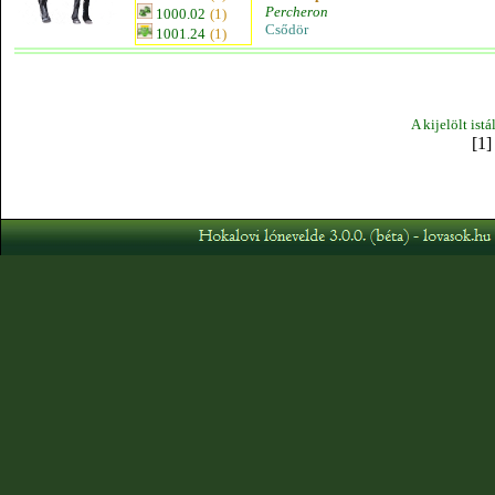
Percheron
1000.02
(1)
Csődör
1001.24
(1)
A kijelölt ist
[1