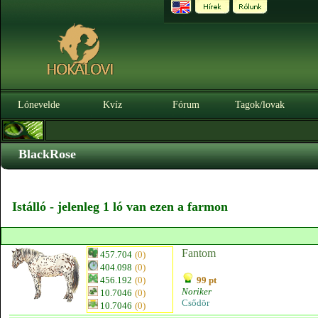
Lónevelde
Kvíz
Fórum
Tagok/lovak
BlackRose
Istálló - jelenleg 1 ló van ezen a farmon
Fantom
457.704
(0)
404.098
(0)
456.192
(0)
99 pt
Noriker
10.7046
(0)
Csődör
10.7046
(0)