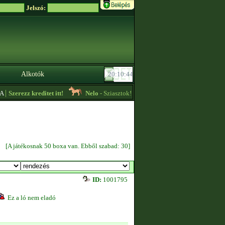
Jelszó:
Alkotók
Szerezz kreditet itt!
Nelo
- Sziasztok! Level 4-es szintű felszereléseket vás
[A játékosnak 50 boxa van. Ebből szabad: 30]
ID:
1001795
Ez a ló nem eladó