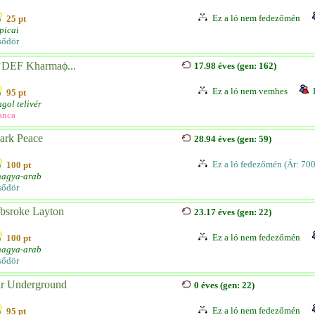
Ez a ló nem fedezőmén
25 pt
picai
sődör
DEF Kharmaϕ...
17.98 éves (gen: 162)
Ez a ló nem vemhes
95 pt
gol telivér
anca
ark Peace
28.94 éves (gen: 59)
Ez a ló fedezőmén (Ár: 70
100 pt
hagya-arab
sődör
bsroke Layton
23.17 éves (gen: 22)
Ez a ló nem fedezőmén
100 pt
hagya-arab
sődör
ir Underground
0 éves (gen: 22)
Ez a ló nem fedezőmén
95 pt