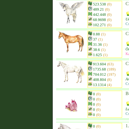
C
523.538
(0)
489.21
(0)
442.448
(0)
U
68.9698
(0)
C
102.271
(0)
C
0.88
(1)
37
(1)
31.36
(1)
Ös
38.6
(1)
K
1.625
(1)
C
913.604
(63)
1735.68
(189)
704.012
(197)
An
408.804
(8)
C
13.1314
(4)
B
0
(0)
0
(0)
0
(0)
L
0
(0)
C
0
(0)
1
0
(0)