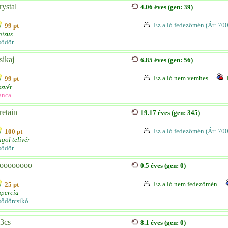
rystal
4.06 éves (gen: 39)
Ez a ló fedezőmén (Ár: 70
99 pt
nizus
sődör
sikaj
6.85 éves (gen: 56)
Ez a ló nem vemhes
99 pt
zvér
anca
retain
19.17 éves (gen: 345)
Ez a ló fedezőmén (Ár: 70
100 pt
gol telivér
sődör
oooooooo
0.5 éves (gen: 0)
Ez a ló nem fedezőmén
25 pt
upercia
sődörcsikó
.3cs
8.1 éves (gen: 0)