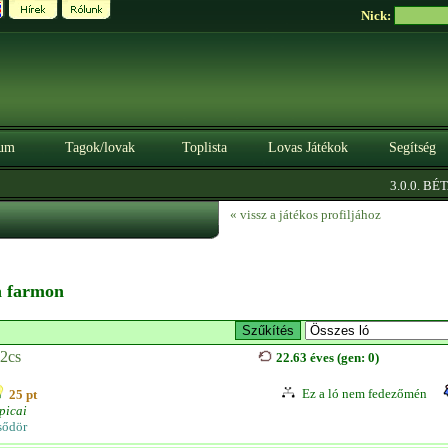
Nick:
um
Tagok/lovak
Toplista
Lovas Játékok
Segítség
|
3.0.0. BÉTA
« vissz a játékos profiljához
 a farmon
.2cs
22.63 éves (gen: 0)
Ez a ló nem fedezőmén
25 pt
picai
sődör