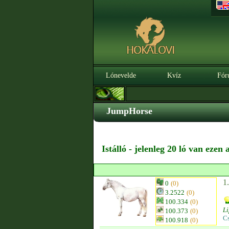
Lónevelde
Kvíz
Fór
JumpHorse
Istálló - jelenleg 20 ló van ezen
1
0
(0)
3.2522
(0)
100.334
(0)
Li
100.373
(0)
C
100.918
(0)