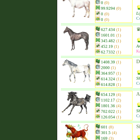
0
(0)
99.9294
(0)
Li
0
(0)
C
0
(0)
♛
627.434
(1)
1601.01
(1)
345.482
(1)
An
452.19
(1)
K
62.7332
(1)
D
1408.39
(1)
2000
(1)
364.957
(1)
S
614.324
(1)
C
614.828
(1)
A
654.129
(4)
1102.17
(2)
1801.36
(4)
S
702.022
(1)
C
126.054
(1)
S
601
(8)
301.5
(4)
169
(3)