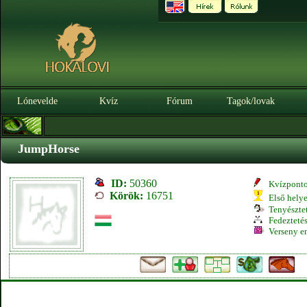
Lónevelde
Kvíz
Fórum
Tagok/lovak
JumpHorse
ID:
50360
Kvízpont
Körök:
16751
Első hely
Tenyésztet
Fedeztetés
Verseny e