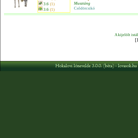
Musztáng
3.6
(1)
Csődörcsikó
3.6
(1)
A kijelölt ist
[