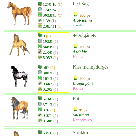
Pici Sága
1270.49
(1)
1242.24
(1)
803.893
(1)
100 pt
Arab telivér
1.39
(1)
Csődör
238.731
(1)
♣Drágám♣...
0
(0)
103.9
(1)
666.6
(1)
100 pt
Andalúz
2.559
(1)
Kanca
5.053
(1)
Kiss mennydörgés
567
(1)
300.9
(1)
167.3
(1)
100 pt
Izlandi póni
0.467
(1)
Kanca
0.265
(1)
Futi
64.66
(1)
371.3
(1)
376
(1)
99 pt
Musztáng
0.621
(1)
Kancacsikó
0.688
(1)
Sirokkó
535.6
(1)