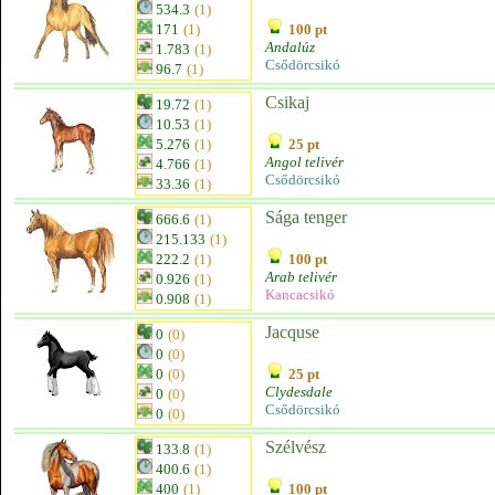
534.3
(1)
171
(1)
100 pt
Andalúz
1.783
(1)
Csődörcsikó
96.7
(1)
Csikaj
19.72
(1)
10.53
(1)
5.276
(1)
25 pt
Angol telivér
4.766
(1)
Csődörcsikó
33.36
(1)
Sága tenger
666.6
(1)
215.133
(1)
222.2
(1)
100 pt
Arab telivér
0.926
(1)
Kancacsikó
0.908
(1)
Jacquse
0
(0)
0
(0)
0
(0)
25 pt
Clydesdale
0
(0)
Csődörcsikó
0
(0)
Szélvész
133.8
(1)
400.6
(1)
400
(1)
100 pt