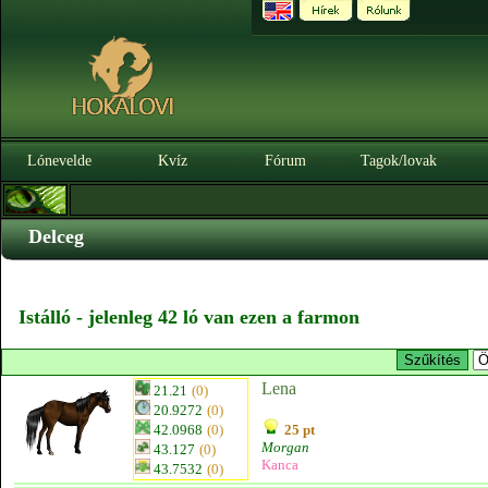
Lónevelde
Kvíz
Fórum
Tagok/lovak
Delceg
Istálló - jelenleg 42 ló van ezen a farmon
Lena
21.21
(0)
20.9272
(0)
42.0968
(0)
25 pt
Morgan
43.127
(0)
Kanca
43.7532
(0)