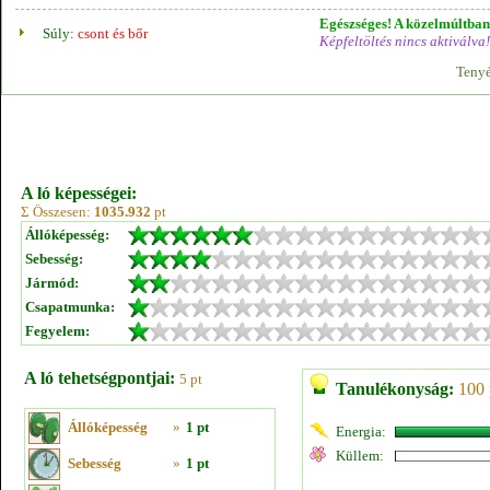
Egészséges! A közelmúltban 
Súly:
csont és bőr
Képfeltöltés nincs aktiválva!
Tenyé
A ló képességei:
Σ Összesen:
1035.932
pt
Állóképesség:
Sebesség:
Jármód:
Csapatmunka:
Fegyelem:
A ló tehetségpontjai:
5 pt
Tanulékonyság:
100 
Állóképesség
»
1 pt
Energia:
Küllem:
Sebesség
»
1 pt