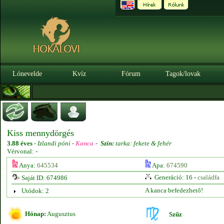
Lónevelde
Kvíz
Fórum
Tagok/lovak
Kiss mennydörgés
3.88 éves
-
Izlandi póni -
Kanca
-
Szín:
tarka: fekete & fehér
Vérvonal: -
Anya:
645534
Apa:
674590
Generáció: 16 -
családfa
Saját ID: 674986
A kanca befedezhető!
Utódok: 2
Hónap:
Augusztus
Szűz