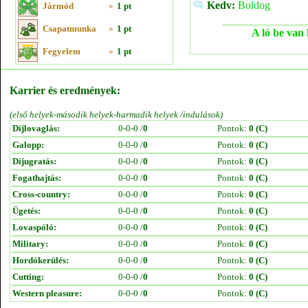
Kedv:
Boldog
Jármód
»
1 pt
Csapatmunka
»
1 pt
A ló be van 
Fegyelem
»
1 pt
Karrier és eredmények:
(első helyek-második helyek-harmadik helyek /indulások)
Díjlovaglás:
0-0-0 /
0
Pontok:
0 (C)
Galopp:
0-0-0 /
0
Pontok:
0 (C)
Díjugratás:
0-0-0 /
0
Pontok:
0 (C)
Fogathajtás:
0-0-0 /
0
Pontok:
0 (C)
Cross-country:
0-0-0 /
0
Pontok:
0 (C)
Ügetés:
0-0-0 /
0
Pontok:
0 (C)
Lovaspóló:
0-0-0 /
0
Pontok:
0 (C)
Military:
0-0-0 /
0
Pontok:
0 (C)
Hordókerülés:
0-0-0 /
0
Pontok:
0 (C)
Cutting:
0-0-0 /
0
Pontok:
0 (C)
Western pleasure:
0-0-0 /
0
Pontok:
0 (C)