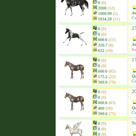
0
(0)
2000
(12)
Am
1068.09
(2)
Cs
1934.29
(11)
2
0
(0)
0
(0)
666.6
(11)
Am
326.7
(6)
Ka
632
(10)
1
0
(0)
0
(0)
666.6
(82)
Qu
175.2
(22)
Cs
566.6
(70)
2
0
(0)
0
(0)
666.6
(83)
Qu
400
(50)
Cs
599.6
(75)
Su
0
(0)
0
(0)
0
(0)