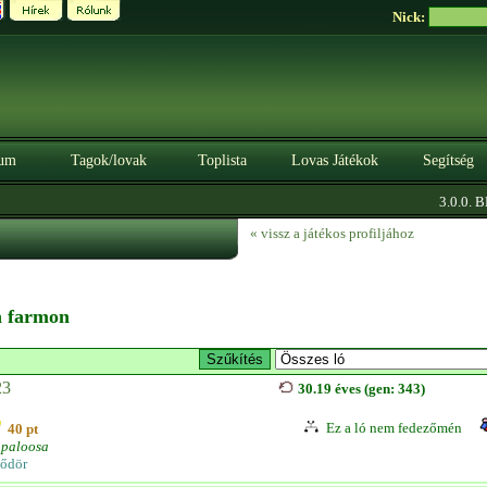
Nick:
um
Tagok/lovak
Toplista
Lovas Játékok
Segítség
3.0.0. BÉT
« vissz a játékos profiljához
 a farmon
23
30.19 éves (gen: 343)
Ez a ló nem fedezőmén
40 pt
paloosa
ődör