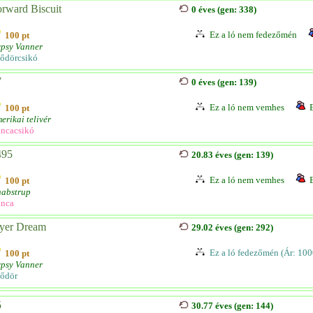
rward Biscuit
0 éves (gen: 338)
Ez a ló nem fedezőmén
100 pt
psy Vanner
ődörcsikó
7
0 éves (gen: 139)
Ez a ló nem vemhes
100 pt
erikai telivér
ncacsikó
495
20.83 éves (gen: 139)
Ez a ló nem vemhes
100 pt
abstrup
nca
lyer Dream
29.02 éves (gen: 292)
Ez a ló fedezőmén (Ár: 100
100 pt
psy Vanner
ődör
5
30.77 éves (gen: 144)