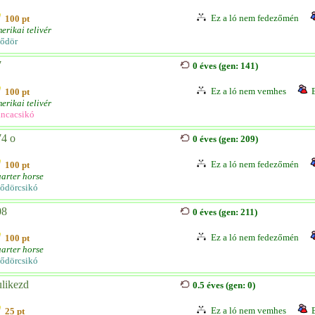
Ez a ló nem fedezőmén
100 pt
erikai telivér
ődör
7
0 éves (gen: 141)
Ez a ló nem vemhes
100 pt
erikai telivér
ncacsikó
74 o
0 éves (gen: 209)
Ez a ló nem fedezőmén
100 pt
arter horse
ődörcsikó
08
0 éves (gen: 211)
Ez a ló nem fedezőmén
100 pt
arter horse
ődörcsikó
likezd
0.5 éves (gen: 0)
Ez a ló nem vemhes
25 pt