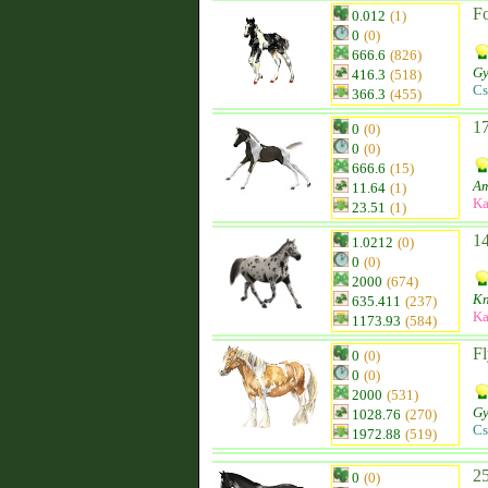
Fo
0.012
(1)
0
(0)
666.6
(826)
Gy
416.3
(518)
Cs
366.3
(455)
1
0
(0)
0
(0)
666.6
(15)
Am
11.64
(1)
Ka
23.51
(1)
1
1.0212
(0)
0
(0)
2000
(674)
Kn
635.411
(237)
Ka
1173.93
(584)
F
0
(0)
0
(0)
2000
(531)
Gy
1028.76
(270)
Cs
1972.88
(519)
2
0
(0)