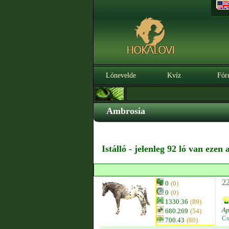
Lónevelde
Kvíz
Fór
Ambrosia
Istálló - jelenleg 92 ló van ezen
2
0
(0)
0
(0)
1330.36
(89)
Ap
680.269
(54)
Cs
700.43
(80)