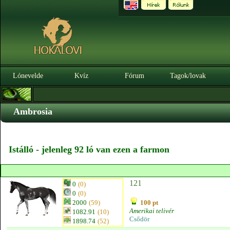
Lónevelde
Kvíz
Fórum
Tagok/lovak
Ambrosia
Istálló - jelenleg 92 ló van ezen a farmon
121
0
(0)
0
(0)
2000
(59)
100 pt
Amerikai telivér
1082.91
(10)
Csődör
1898.74
(52)