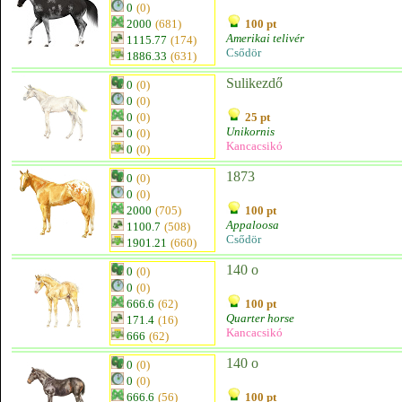
0
(0)
2000
(681)
100 pt
Amerikai telivér
1115.77
(174)
Csődör
1886.33
(631)
Sulikezdő
0
(0)
0
(0)
0
(0)
25 pt
Unikornis
0
(0)
Kancacsikó
0
(0)
1873
0
(0)
0
(0)
2000
(705)
100 pt
Appaloosa
1100.7
(508)
Csődör
1901.21
(660)
140 o
0
(0)
0
(0)
666.6
(62)
100 pt
Quarter horse
171.4
(16)
Kancacsikó
666
(62)
140 o
0
(0)
0
(0)
666.6
(56)
100 pt