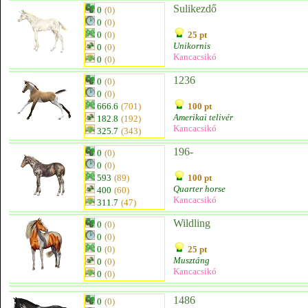
Sulikezdő
0
(0)
0
(0)
0
(0)
25 pt
Unikornis
0
(0)
Kancacsikó
0
(0)
1236
0
(0)
0
(0)
666.6
(701)
100 pt
Amerikai telivér
182.8
(192)
Kancacsikó
325.7
(343)
196-
0
(0)
0
(0)
593
(89)
100 pt
Quarter horse
400
(60)
Kancacsikó
311.7
(47)
Wildling
0
(0)
0
(0)
0
(0)
25 pt
Musztáng
0
(0)
Kancacsikó
0
(0)
1486
0
(0)