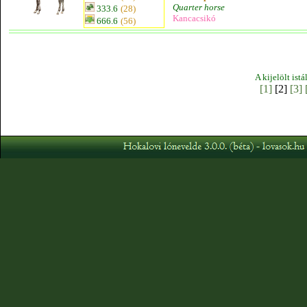
Quarter horse
333.6
(28)
Kancacsikó
666.6
(56)
A kijelölt ist
[1]
[2]
[3]