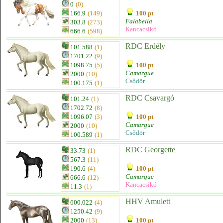
0
(0)
166.9
(149)
100 pt
Falabella
303.8
(273)
Kancacsikó
666.6
(598)
RDC Erdély
101.588
(1)
1701.22
(9)
1098.75
(5)
100 pt
Camargue
2000
(10)
Csődör
100.175
(1)
RDC Csavargó
101.24
(1)
1702.72
(8)
1096.07
(3)
100 pt
Camargue
2000
(10)
Csődör
100.589
(1)
RDC Georgette
33.73
(1)
567.3
(11)
190.6
(4)
100 pt
Camargue
666.6
(12)
Kancacsikó
11.3
(1)
HHV Amulett
600.022
(4)
1250.42
(9)
2000
(13)
100 pt