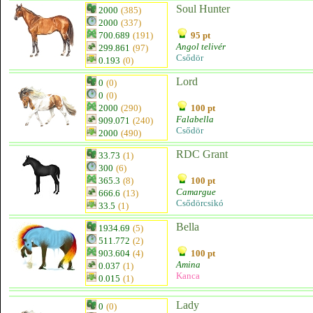
Soul Hunter
2000
(385)
2000
(337)
700.689
(191)
95 pt
Angol telivér
299.861
(97)
Csődör
0.193
(0)
Lord
0
(0)
0
(0)
2000
(290)
100 pt
Falabella
909.071
(240)
Csődör
2000
(490)
RDC Grant
33.73
(1)
300
(6)
365.3
(8)
100 pt
Camargue
666.6
(13)
Csődörcsikó
33.5
(1)
Bella
1934.69
(5)
511.772
(2)
903.604
(4)
100 pt
Amina
0.037
(1)
Kanca
0.015
(1)
Lady
0
(0)