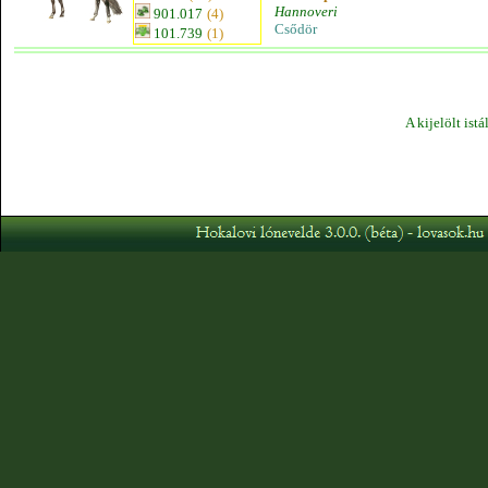
Hannoveri
901.017
(4)
Csődör
101.739
(1)
A kijelölt ist