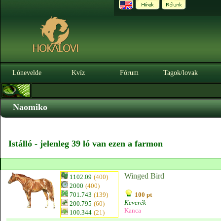
Lónevelde
Kvíz
Fórum
Tagok/lovak
Naomiko
Istálló - jelenleg 39 ló van ezen a farmon
Winged Bird
1102.09
(400)
2000
(400)
701.743
(139)
100 pt
Keverék
200.795
(60)
Kanca
100.344
(21)