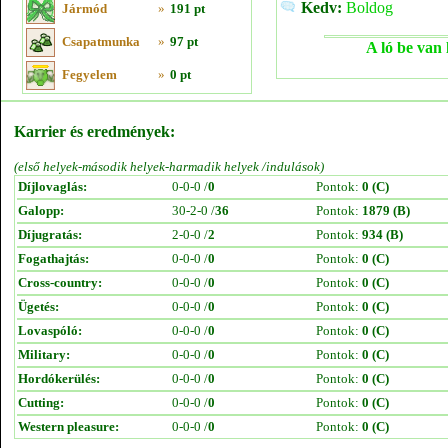
Kedv:
Boldog
Jármód
»
191 pt
Csapatmunka
»
97 pt
A ló be van 
Fegyelem
»
0 pt
Karrier és eredmények:
(első helyek-második helyek-harmadik helyek /indulások)
Díjlovaglás:
0-0-0 /
0
Pontok:
0 (C)
Galopp:
30-2-0 /
36
Pontok:
1879 (B)
Díjugratás:
2-0-0 /
2
Pontok:
934 (B)
Fogathajtás:
0-0-0 /
0
Pontok:
0 (C)
Cross-country:
0-0-0 /
0
Pontok:
0 (C)
Ügetés:
0-0-0 /
0
Pontok:
0 (C)
Lovaspóló:
0-0-0 /
0
Pontok:
0 (C)
Military:
0-0-0 /
0
Pontok:
0 (C)
Hordókerülés:
0-0-0 /
0
Pontok:
0 (C)
Cutting:
0-0-0 /
0
Pontok:
0 (C)
Western pleasure:
0-0-0 /
0
Pontok:
0 (C)