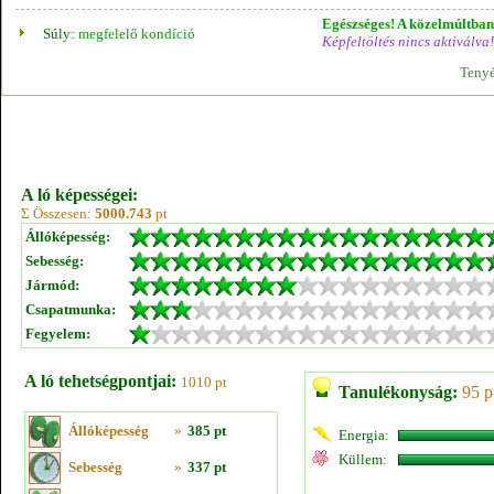
Egészséges! A közelmúltban 
Súly:
megfelelő kondíció
Képfeltöltés nincs aktiválva!
Tenyé
A ló képességei:
Σ Összesen:
5000.743
pt
Állóképesség:
Sebesség:
Jármód:
Csapatmunka:
Fegyelem:
A ló tehetségpontjai:
1010 pt
Tanulékonyság:
95 p
Állóképesség
»
385 pt
Energia:
Küllem:
Sebesség
»
337 pt