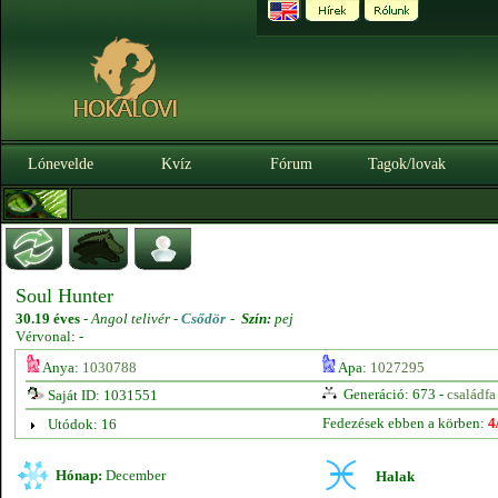
Lónevelde
Kvíz
Fórum
Tagok/lovak
Soul Hunter
30.19 éves
-
Angol telivér -
Csődör
-
Szín:
pej
Vérvonal: -
Anya:
1030788
Apa:
1027295
Generáció: 673 -
családfa
Saját ID: 1031551
Fedezések ebben a körben:
4
Utódok: 16
Hónap:
December
Halak