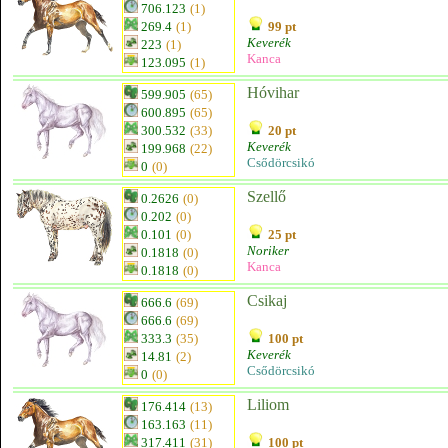
706.123
(1)
269.4
(1)
99 pt
Keverék
223
(1)
Kanca
123.095
(1)
Hóvihar
599.905
(65)
600.895
(65)
300.532
(33)
20 pt
Keverék
199.968
(22)
Csődörcsikó
0
(0)
Szellő
0.2626
(0)
0.202
(0)
0.101
(0)
25 pt
Noriker
0.1818
(0)
Kanca
0.1818
(0)
Csikaj
666.6
(69)
666.6
(69)
333.3
(35)
100 pt
Keverék
14.81
(2)
Csődörcsikó
0
(0)
Liliom
176.414
(13)
163.163
(11)
317.411
(31)
100 pt