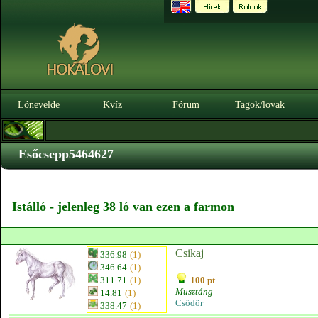
Lónevelde
Kvíz
Fórum
Tagok/lovak
Esőcsepp5464627
Istálló - jelenleg 38 ló van ezen a farmon
Csikaj
336.98
(1)
346.64
(1)
311.71
(1)
100 pt
Musztáng
14.81
(1)
Csődör
338.47
(1)