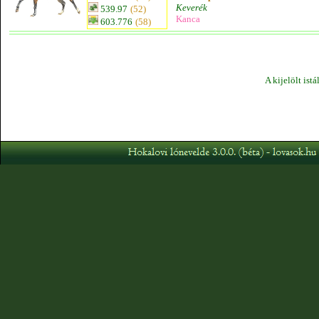
Keverék
539.97
(52)
Kanca
603.776
(58)
A kijelölt ist