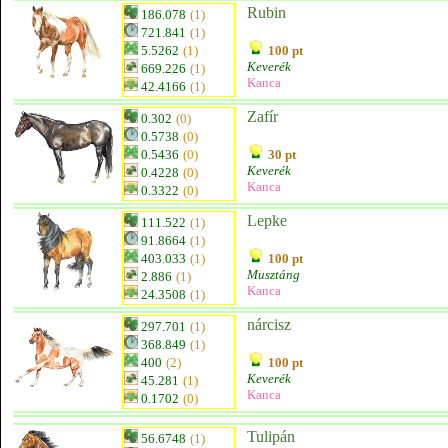
Rubin
186.078
(1)
721.841
(1)
5.5262
(1)
100 pt
Keverék
669.226
(1)
Kanca
42.4166
(1)
Zafír
0.302
(0)
0.5738
(0)
0.5436
(0)
30 pt
Keverék
0.4228
(0)
Kanca
0.3322
(0)
Lepke
111.522
(1)
91.8664
(1)
403.033
(1)
100 pt
Musztáng
2.886
(1)
Kanca
24.3508
(1)
nárcisz
297.701
(1)
368.849
(1)
400
(2)
100 pt
Keverék
45.281
(1)
Kanca
0.1702
(0)
Tulipán
56.6748
(1)