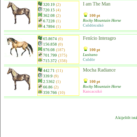
I am The Man
320.19
(2)
720.15
(4)
362.08
(2)
100 pt
Rocky Mountain Horse
6.7228
(1)
Csődörcsikó
4.7894
(1)
Fenício Interagro
65.8674
(0)
156.858
(0)
976.08
(187)
100 pt
Lusitano
701.799
(375)
Csődör
715.372
(358)
Mocha Radiance
442.71
(11)
339.9
(9)
2.5362
(1)
100 pt
Rocky Mountain Horse
66.86
(2)
Kancacsikó
359.766
(10)
A kijelölt ist