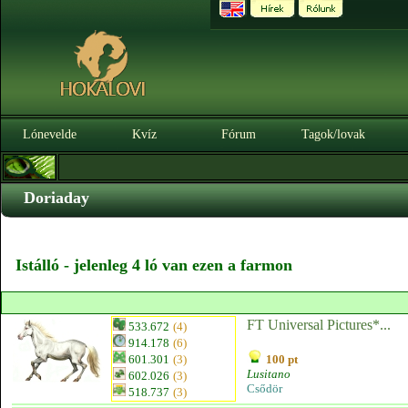
Lónevelde
Kvíz
Fórum
Tagok/lovak
Doriaday
Istálló - jelenleg 4 ló van ezen a farmon
FT Universal Pictures*...
533.672
(4)
914.178
(6)
601.301
(3)
100 pt
Lusitano
602.026
(3)
Csődör
518.737
(3)