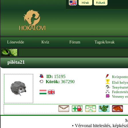
Lónevelde
Kvíz
Fórum
Tagok/lovak
piléta21
ID:
15195
Kvízpont
Körök:
367290
Első hely
Tenyésztet
Fedeztetés
Verseny e