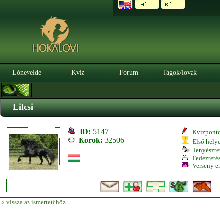
Lónevelde
Kvíz
Fórum
Tagok/lovak
Lilcsi
ID:
5147
Kvízpont
Körök:
32506
Első hely
Tenyésztet
Fedeztetés
Verseny e
« vissza az ismertetőhöz