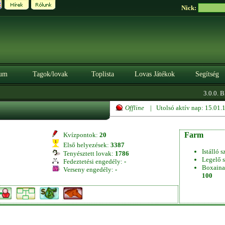
Nick:
um
Tagok/lovak
Toplista
Lovas Játékok
Segítség
3.0.0. BÉ
Offline
| Utolsó aktív nap: 15.01
Farm
Kvízpontok:
20
Első helyezések:
3387
Istálló s
Tenyésztett lovak:
1786
Legelő s
Fedeztetési engedély:
-
Boxaina
Verseny engedély:
-
100