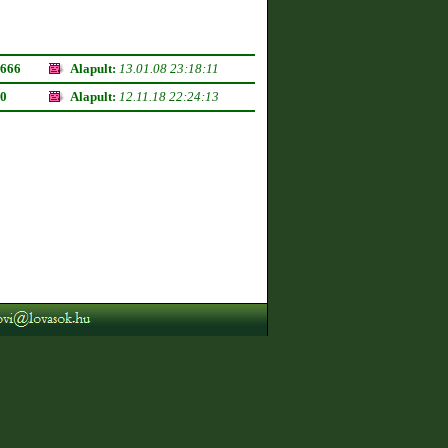
666
Alapult:
13.01.08 23:18:11
0
Alapult:
12.11.18 22:24:13