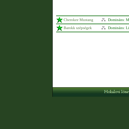
Cherokee Mustang
Domináns: M
Barokk szépségek
Domináns: Li