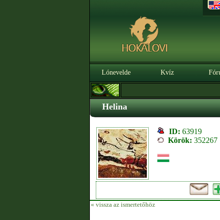
Lónevelde
Kvíz
Fór
Helina
ID:
63919
Körök:
352267
« vissza az ismertetőhöz