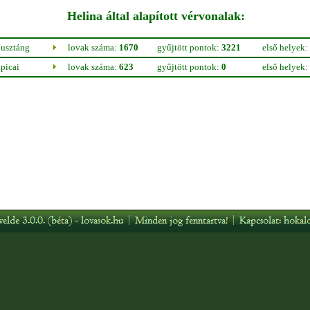
Helina által alapított vérvonalak:
usztáng
lovak száma:
1670
gyűjtött pontok:
3221
első helyek:
picai
lovak száma:
623
gyűjtött pontok:
0
első helyek: