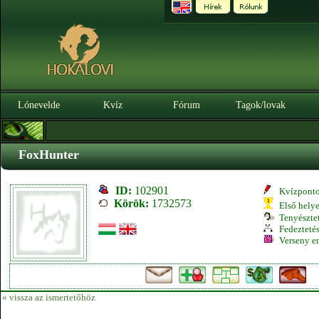
Lónevelde
Kvíz
Fórum
Tagok/lovak
FoxHunter
ID:
102901
Kvízpont
Körök:
1732573
Első hely
Tenyésztet
Fedeztetés
Verseny e
« vissza az ismertetőhöz