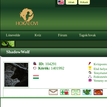
Lónevelde
Kvíz
Fórum
Tagok/lovak
ShadowWolf
ID:
104291
Kvízpont
Körök:
1401992
Első hely
Tenyésztet
Fedeztetés
Verseny e