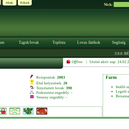
Nick:
um
Tagok/lovak
Toplista
Lovas Játékok
Segítség
3.0.0. BÉT
Offline
| Utolsó aktív nap: 24.02
Farm
Kvízpontok:
2083
Első helyezések:
26
Istálló s
Tenyésztett lovak:
390
Legelő s
Fedeztetési engedély:
-
Boxaina
Verseny engedély:
-