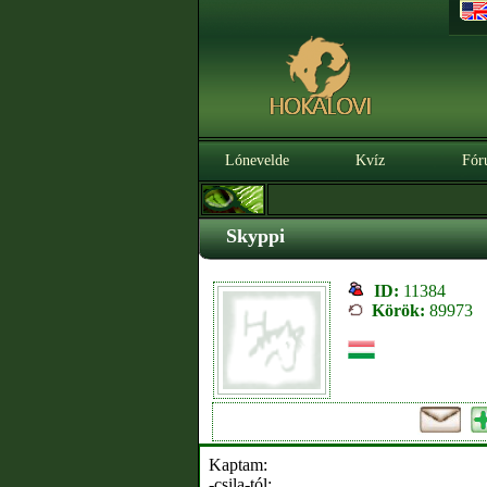
Lónevelde
Kvíz
Fór
Skyppi
ID:
11384
Körök:
89973