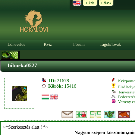
Lónevelde
Kvíz
Fórum
Tagok/lovak
bíborka0527
ID:
21678
Kvízpont
Körök:
15416
Első hely
Tenyésztet
Fedeztetés
Verseny e