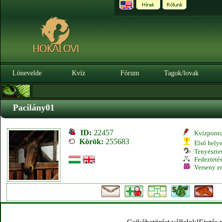
Lónevelde
Kvíz
Fórum
Tagok/lovak
Pacilány01
ID:
22457
Kvízpont
Körök:
255683
Első hely
Tenyésztet
Fedeztetés
Verseny e