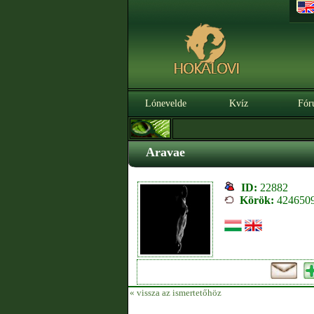
Lónevelde
Kvíz
Fór
Aravae
ID:
22882
Körök:
424650
« vissza az ismertetőhöz