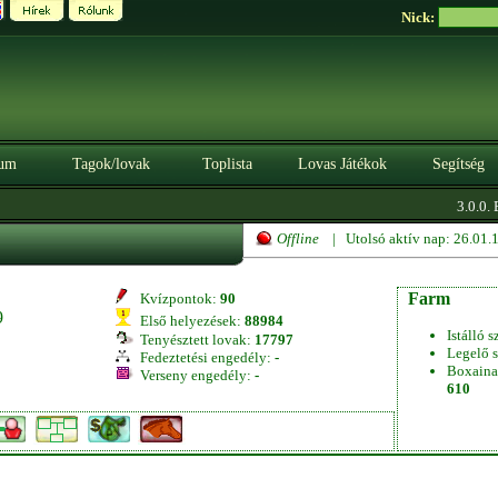
Nick:
um
Tagok/lovak
Toplista
Lovas Játékok
Segítség
3.0.0. 
Offline
| Utolsó aktív nap: 26.01
Farm
Kvízpontok:
90
9
Első helyezések:
88984
Istálló s
Tenyésztett lovak:
17797
Legelő s
Fedeztetési engedély:
-
Boxaina
Verseny engedély:
-
610