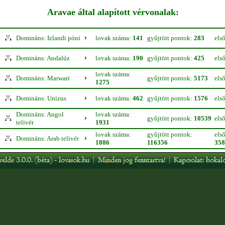
Aravae által alapított vérvonalak:
Domináns: Izlandi póni
lovak száma:
141
gyűjtött pontok:
283
els
Domináns: Andalúz
lovak száma:
190
gyűjtött pontok:
425
els
lovak száma:
Domináns: Marwari
gyűjtött pontok:
5173
els
1275
Domináns: Unizus
lovak száma:
462
gyűjtött pontok:
1576
els
Domináns: Angol
lovak száma:
gyűjtött pontok:
10539
els
telivér
1931
lovak száma:
gyűjtött pontok:
els
Domináns: Arab telivér
1886
116356
358