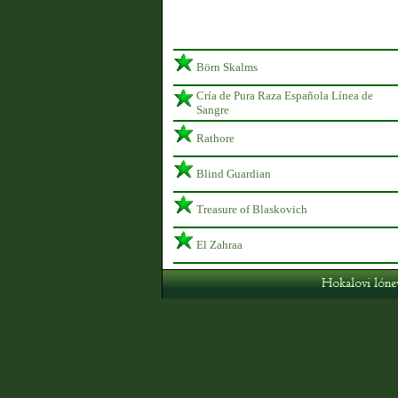
Börn Skalms
Cría de Pura Raza Española Línea de
Sangre
Rathore
Blind Guardian
Treasure of Blaskovich
El Zahraa