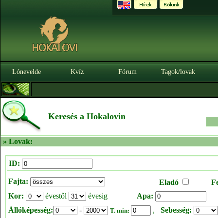
Lónevelde
Kvíz
Fórum
Tagok/lovak
Keresés a Hokalovin
» Lovak:
ID:
Fajta:
Eladó
F
Kor:
évestől
évesig
Apa:
Állóképesség:
-
,
Sebesség:
T. min: