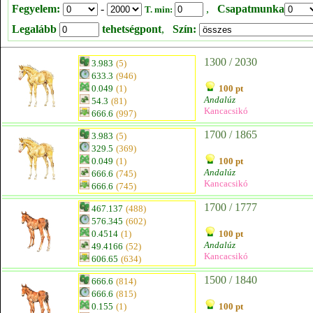
Fegyelem:
-
,
Csapatmunka
T. min:
Legalább
tehetségpont
,
Szín:
1300 / 2030
3.983
(5)
633.3
(946)
0.049
(1)
100 pt
Andalúz
54.3
(81)
Kancacsikó
666.6
(997)
1700 / 1865
3.983
(5)
329.5
(369)
0.049
(1)
100 pt
Andalúz
666.6
(745)
Kancacsikó
666.6
(745)
1700 / 1777
467.137
(488)
576.345
(602)
0.4514
(1)
100 pt
Andalúz
49.4166
(52)
Kancacsikó
606.65
(634)
1500 / 1840
666.6
(814)
666.6
(815)
0.155
(1)
100 pt