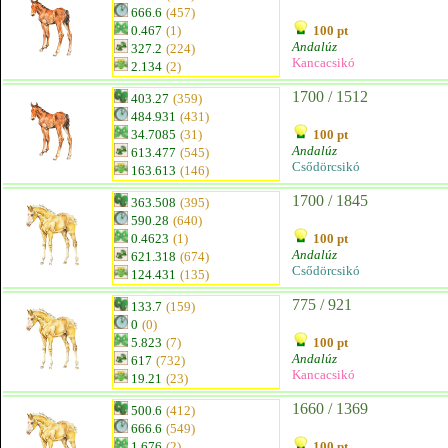
666.6
(457)
0.467
(1)
100 pt
Andalúz
327.2
(224)
Kancacsikó
2.134
(2)
1700 / 1512
403.27
(359)
484.931
(431)
34.7085
(31)
100 pt
Andalúz
613.477
(545)
Csődörcsikó
163.613
(146)
1700 / 1845
363.508
(395)
590.28
(640)
0.4623
(1)
100 pt
Andalúz
621.318
(674)
Csődörcsikó
124.431
(135)
775 / 921
133.7
(159)
0
(0)
5.823
(7)
100 pt
Andalúz
617
(732)
Kancacsikó
19.21
(23)
1660 / 1369
500.6
(412)
666.6
(549)
1.676
(2)
100 pt