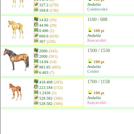
Andalúz
327.2
(270)
Csődörcsikó
164.8
(136)
1100 / 688
14.82
(10)
44.96
(29)
0.496
(1)
100 pt
Andalúz
666.6
(418)
Kancacsikó
367
(230)
1500 / 1530
2000
(343)
2000
(501)
14.94
(14)
100 pt
Andalúz
981.65
(665)
Csődör
6.403
(7)
1700 / 1158
418.408
(285)
223.184
(152)
1.2436
(1)
100 pt
Andalúz
528.582
(360)
Kancacsikó
528.582
(360)