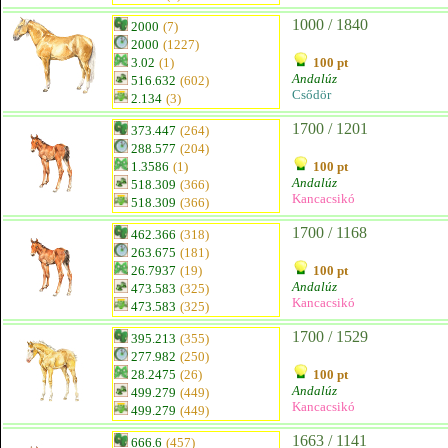
1000 / 1840
2000
(7)
2000
(1227)
3.02
(1)
100 pt
Andalúz
516.632
(602)
Csődör
2.134
(3)
1700 / 1201
373.447
(264)
288.577
(204)
1.3586
(1)
100 pt
Andalúz
518.309
(366)
Kancacsikó
518.309
(366)
1700 / 1168
462.366
(318)
263.675
(181)
26.7937
(19)
100 pt
Andalúz
473.583
(325)
Kancacsikó
473.583
(325)
1700 / 1529
395.213
(355)
277.982
(250)
28.2475
(26)
100 pt
Andalúz
499.279
(449)
Kancacsikó
499.279
(449)
1663 / 1141
666.6
(457)