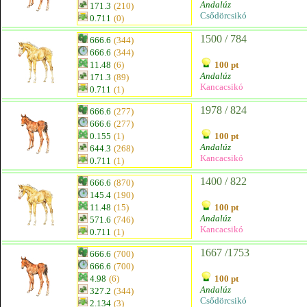
Andalúz
171.3
(210)
Csődörcsikó
0.711
(0)
1500 / 784
666.6
(344)
666.6
(344)
11.48
(6)
100 pt
Andalúz
171.3
(89)
Kancacsikó
0.711
(1)
1978 / 824
666.6
(277)
666.6
(277)
0.155
(1)
100 pt
Andalúz
644.3
(268)
Kancacsikó
0.711
(1)
1400 / 822
666.6
(870)
145.4
(190)
11.48
(15)
100 pt
Andalúz
571.6
(746)
Kancacsikó
0.711
(1)
1667 /1753
666.6
(700)
666.6
(700)
4.98
(6)
100 pt
Andalúz
327.2
(344)
Csődörcsikó
2.134
(3)