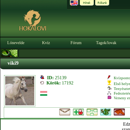
Lónevelde
Kvíz
Fórum
Tagok/lovak
viki9
ID:
25139
Kvízpont
Körök:
17192
Első hely
Tenyésztet
Fedeztetés
Verseny e