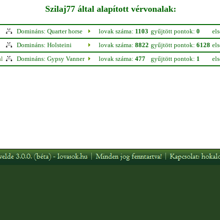
Szilaj77 által alapított vérvonalak:
Domináns: Quarter horse
lovak száma:
1103
gyűjtött pontok:
0
el
Domináns: Holsteini
lovak száma:
8822
gyűjtött pontok:
6128
el
al
Domináns: Gypsy Vanner
lovak száma:
477
gyűjtött pontok:
1
el