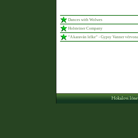
Dances with Wolwes
Holsteiner Company
“A karaván lelke“ - Gypsy Vanner vérvon