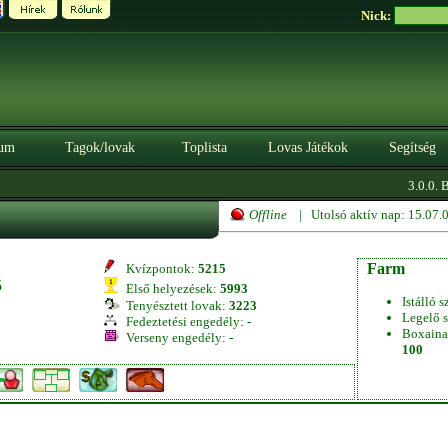
Nick:
um
Tagok/lovak
Toplista
Lovas Játékok
Segítség
3.0.0. B
Offline
| Utolsó aktív nap: 15.07
Farm
Kvízpontok:
5215
5
Első helyezések:
5993
Istálló s
Tenyésztett lovak:
3223
Legelő s
Fedeztetési engedély:
-
Boxaina
Verseny engedély:
-
100