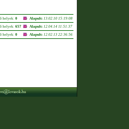
ső helyek:
0
Alapult:
13.02.10 15:19:08
ső helyek:
657
Alapult:
12.04.14 11:51:37
ső helyek:
0
Alapult:
12.02.13 22:36:56