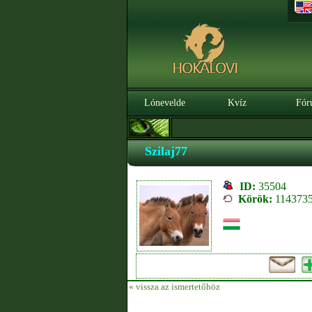
Lónevelde
Kvíz
Fór
Szilaj77
ID:
35504
Körök:
114373
« vissza az ismertetőhöz