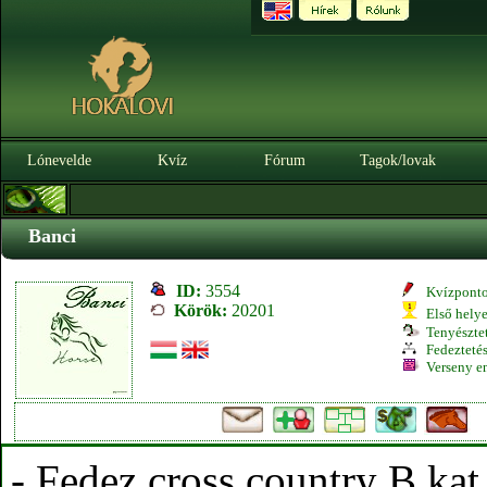
Lónevelde
Kvíz
Fórum
Tagok/lovak
Banci
ID:
3554
Kvízpont
Körök:
20201
Első hely
Tenyésztet
Fedeztetés
Verseny e