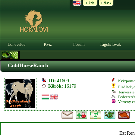
Lónevelde
Kvíz
Fórum
Tagok/lovak
GoldHorseRanch
ID:
41609
Kvízpont
Körök:
16179
Első hely
Tenyésztet
Fedeztetés
Verseny e