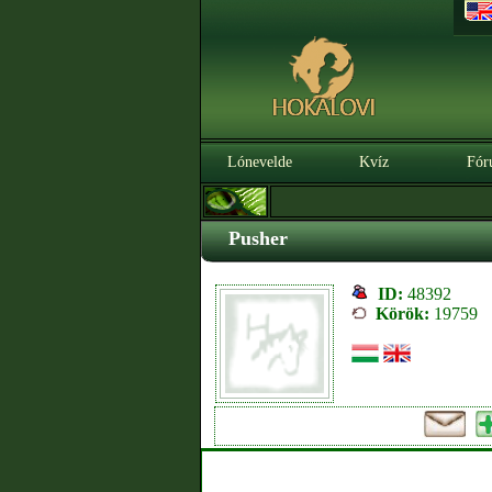
Lónevelde
Kvíz
Fór
Pusher
ID:
48392
Körök:
19759