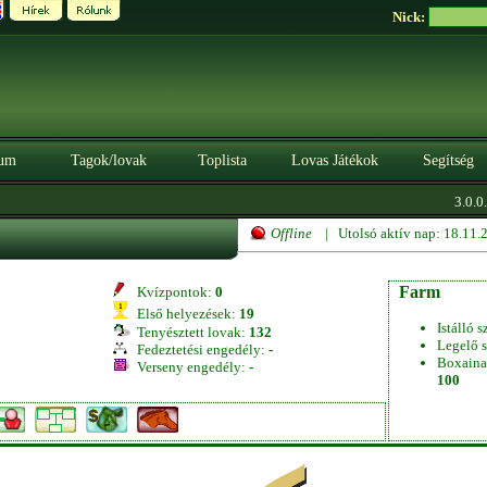
Nick:
um
Tagok/lovak
Toplista
Lovas Játékok
Segítség
3.0.0.
Offline
| Utolsó aktív nap: 18.11
Farm
Kvízpontok:
0
Első helyezések:
19
Istálló s
Tenyésztett lovak:
132
Legelő s
Fedeztetési engedély:
-
Boxaina
Verseny engedély:
-
100