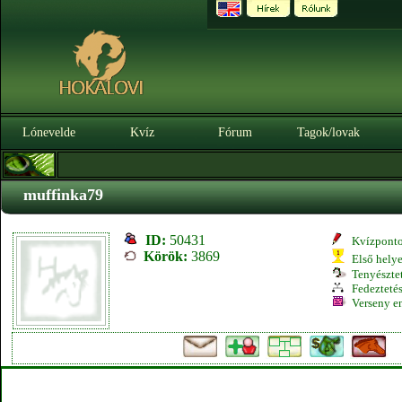
Lónevelde
Kvíz
Fórum
Tagok/lovak
muffinka79
ID:
50431
Kvízpont
Körök:
3869
Első hely
Tenyésztet
Fedeztetés
Verseny e